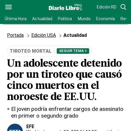
Edición RD
Última Hora
Actualidad
Política
Mundo
Economía
Revis
Portada
Edición USA
Actualidad
TIROTEO MORTAL
SEGUIR TEMA +
Un adolescente detenido
por un tiroteo que causó
cinco muertos en el
noroeste de EE.UU.
El joven podría enfrentar cargos de asesinato
en primer o segundo grado
EFE