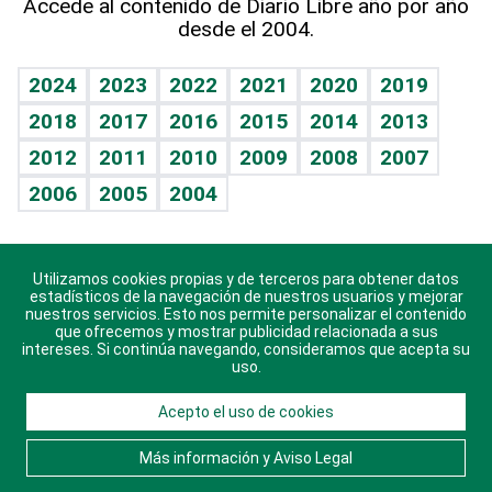
Accede al contenido de Diario Libre año por año
desde el 2004.
Diario de nutrición
Libreta deportiva
Lecturas
Mundo gamer
RSS
Vida y familia
BRV
Más firmas
Guía del dinero
Horóscopos
2024
2023
2022
2021
2020
2019
Eñe
TBT Deportivo
2018
2017
2016
2015
2014
2013
Juegos
2012
2011
2010
2009
2008
2007
Celebrando la vida
2006
2005
2004
Sin complejos
En pocas palabras
Utilizamos cookies propias y de terceros para obtener datos
Descarga nuestras aplicaciones para Android, iOS y
Escuchando al corazón
estadísticos de la navegación de nuestros usuarios y mejorar
sistema Huawei.
nuestros servicios. Esto nos permite personalizar el contenido
que ofrecemos y mostrar publicidad relacionada a sus
Economía Personal
intereses. Si continúa navegando, consideramos que acepta su
uso.
Consulta Libre
Acepto el uso de cookies
© 2021 Diario Libre, todos los derechos reservados.
Consulta el
Aviso Legal
. Ponte en
Contacto
con
Más información y Aviso Legal
nosotros y conoce más sobre Diario Libre