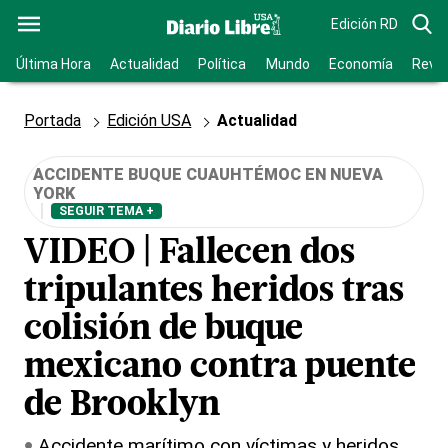
Edición RD
Última Hora
Actualidad
Política
Mundo
Economía
Revis
Portada
Edición USA
Actualidad
ACCIDENTE BUQUE CUAUHTÉMOC EN NUEVA
YORK
SEGUIR TEMA +
VIDEO | Fallecen dos
tripulantes heridos tras
colisión de buque
mexicano contra puente
de Brooklyn
Accidente marítimo con víctimas y heridos