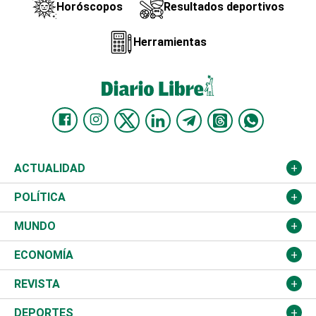
Horóscopos
Resultados deportivos
Herramientas
ACTUALIDAD
Nacional
POLÍTICA
Ciudad
Partidos
MUNDO
Educación
JCE
Estados Unidos
ECONOMÍA
Salud
TSE
América Latina
Finanzas
REVISTA
Justicia
Congreso Nacional
Haití
Turismo
Música
DEPORTES