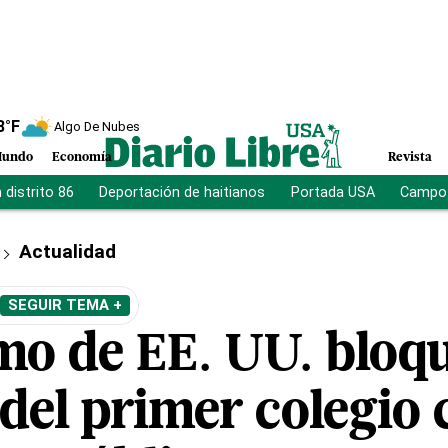
8
°F
Algo De Nubes
undo
Economía
Revista
distrito 86
Deportación de haitianos
Portada USA
Campo 
Actualidad
SEGUIR TEMA +
mo de EE. UU. bloqu
del primer colegio 