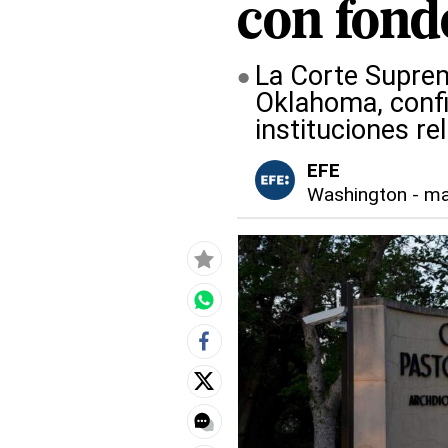
con fond
La Corte Suprem
Oklahoma, confi
instituciones re
EFE
Washington
-
ma