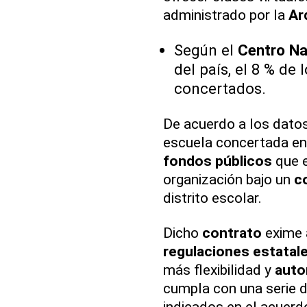
administrado por la
Ar
Según el
Centro Na
del país, el 8 % de 
concertados.
De acuerdo a los dato
escuela concertada en
fondos públicos
que e
organización bajo un
co
distrito escolar.
Dicho
contrato
exime 
regulaciones estatal
más flexibilidad y
auto
cumpla con una serie d
indicados en el acuerd