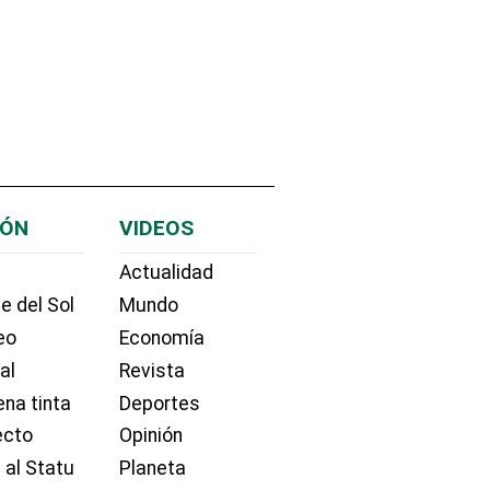
IÓN
VIDEOS
Actualidad
e del Sol
Mundo
eo
Economía
ial
Revista
na tinta
Deportes
ecto
Opinión
 al Statu
Planeta