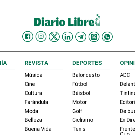
ÍA
REVISTA
DEPORTES
OPIN
Música
Baloncesto
ADC
Cine
Fútbol
Delant
Cultura
Béisbol
Tintin
Farándula
Motor
Editor
Moda
Golf
De bue
Belleza
Ciclismo
En Dir
Buena Vida
Tenis
Frente
Quo