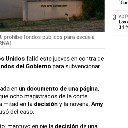
"Cor
ACT
Los
34 %
. prohíbe fondos públicos para escuela
RNA
)
s Unidos
falló este jueves en contra de
ondos del Gobierno
para subvencionar
iada en un
documento de una página
,
ue ocho magistrados de la corte
a mitad en la
decisión
y la novena,
Amy
cusó del caso.
nto, mantuvo en pie la
decisión
de una