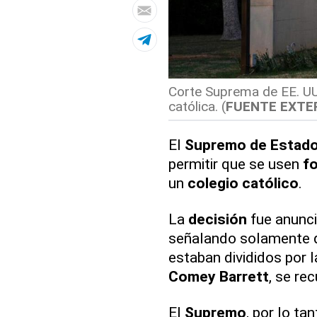
Corte Suprema de EE. UU
católica. (
FUENTE EXTE
El
Supremo de Estado
permitir que se usen
f
un
colegio católico
.
La
decisión
fue anunc
señalando solamente q
estaban divididos por l
Comey Barrett
, se re
El
Supremo
, por lo ta