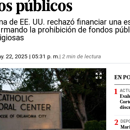
os públicos
a de EE. UU. rechazó financiar una es
rmando la prohibición de fondos públ
ligiosas
y. 22, 2025 | 05:31 p. m.
|
2 min de lectura
EN P
ACT
Eval
Corte
disc
DEP
Mari