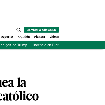
Cambiar a edición RD
Deportes
Opinión
Planeta
Videos
de golf de Trump
Incendio en El bronx
Muerte asistida en NY
ea la
católico