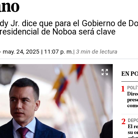
ano
dy Jr. dice que para el Gobierno de D
residencial de Noboa será clave
-
may. 24, 2025 | 11:07 p. m.
|
3 min de lectura
EN P
POLÍ
Dire
pres
como
DEP
El r
su o