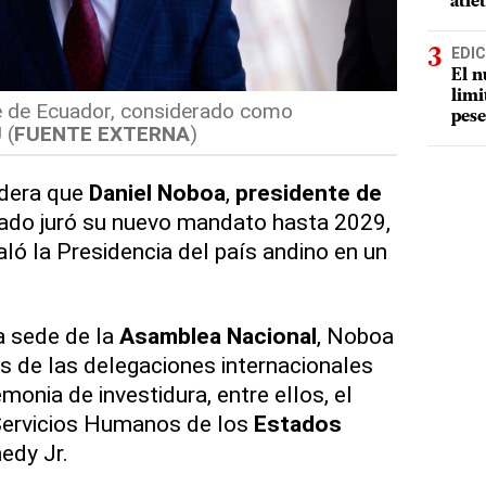
atle
EDIC
El n
limi
e de Ecuador, considerado como
pese
 (
FUENTE EXTERNA
)
dera que
Daniel Noboa
,
presidente de
bado juró su nuevo mandato hasta 2029,
ñaló la Presidencia del país andino en un
la sede de la
Asamblea Nacional
, Noboa
es de las delegaciones internacionales
emonia de investidura, entre ellos, el
 Servicios Humanos de los
Estados
edy Jr.