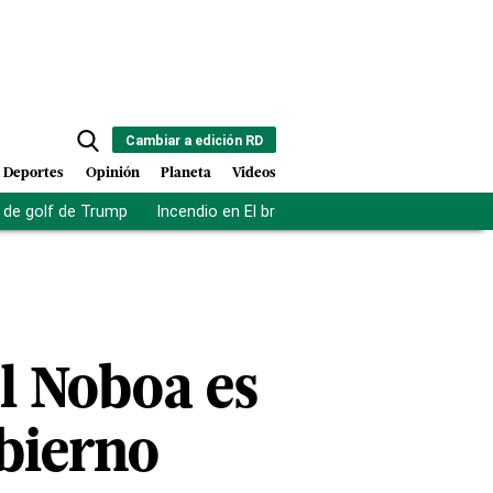
Cambiar a edición RD
Deportes
Opinión
Planeta
Videos
de golf de Trump
Incendio en El bronx
Muerte asistida en NY
l Noboa es
obierno