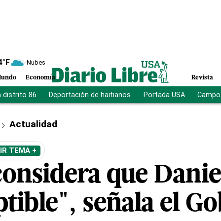
4
°F
Nubes
undo
Economía
Revista
distrito 86
Deportación de haitianos
Portada USA
Campo 
Actualidad
IR TEMA +
considera que Danie
tible", señala el G