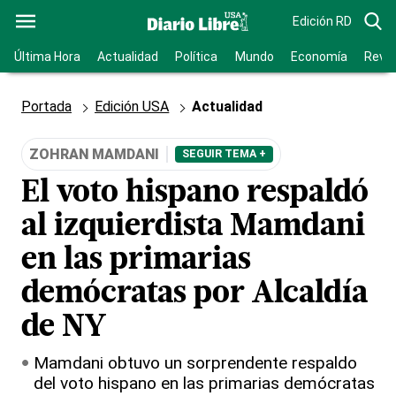
Edición RD
Última Hora
Actualidad
Política
Mundo
Economía
Revis
Portada
Edición USA
Actualidad
ZOHRAN MAMDANI
SEGUIR TEMA +
El voto hispano respaldó
al izquierdista Mamdani
en las primarias
demócratas por Alcaldía
de NY
Mamdani obtuvo un sorprendente respaldo
del voto hispano en las primarias demócratas