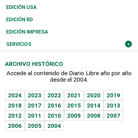
Reportajes
África
Vivienda
Buena Vida
Ciclismo
De buena tinta
Tecnología
Economía
EDICIÓN USA
Ocenanía
Telecom.
Sociales
Tenis
En Directo
Historia
Revista
EDICIÓN RD
Caribe
Global y variable
Novedades
Olimpismo
Frente al Statu Quo
Despertando al gigante
Deportes
EDICIÓN IMPRESA
Resto del mundo
Economía personal
Podcast Arte Libre
Más deportes
El Espía
Cambio climático
Opinión
SERVICIOS
Macroeconomía
Mi mascota
Resultados deportivos
Noticiero Poteleche
Planeta
Efemérides
ARCHIVO HISTÓRICO
Hablando con el pediatra
Línea de hit
Columnistas
Hecho en casa
Cumpleaños
Accede al contenido de Diario Libre año por año
desde el 2004.
Diario de nutrición
Libreta deportiva
Lecturas
Mundo gamer
RSS
Vida y familia
BRV
Más firmas
Guía del dinero
Horóscopos
2024
2023
2022
2021
2020
2019
Eñe
TBT Deportivo
2018
2017
2016
2015
2014
2013
Juegos
2012
2011
2010
2009
2008
2007
Celebrando la vida
2006
2005
2004
Sin complejos