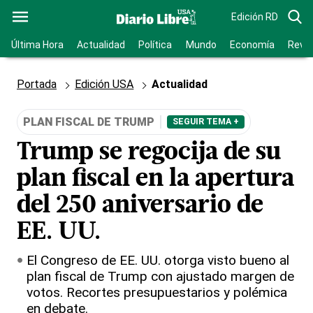
Edición RD
Última Hora
Actualidad
Política
Mundo
Economía
Revis
Portada
Edición USA
Actualidad
PLAN FISCAL DE TRUMP
SEGUIR TEMA +
Trump se regocija de su
plan fiscal en la apertura
del 250 aniversario de
EE. UU.
El Congreso de EE. UU. otorga visto bueno al
plan fiscal de Trump con ajustado margen de
votos. Recortes presupuestarios y polémica
en debate.