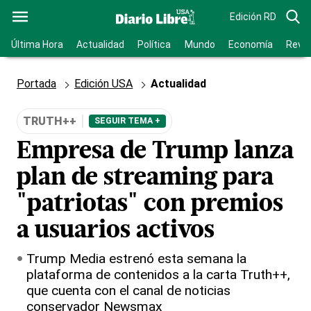
Edición RD
Última Hora
Actualidad
Política
Mundo
Economía
Revis
Portada
Edición USA
Actualidad
TRUTH++
SEGUIR TEMA +
Empresa de Trump lanza
plan de streaming para
"patriotas" con premios
a usuarios activos
Trump Media estrenó esta semana la
plataforma de contenidos a la carta Truth++,
que cuenta con el canal de noticias
conservador Newsmax