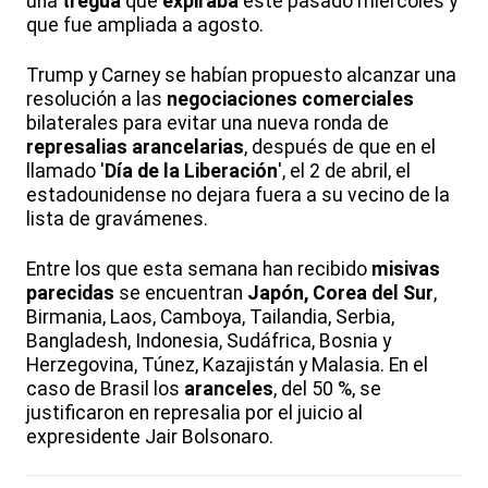
una
tregua
que
expiraba
este pasado miércoles y
que fue ampliada a agosto.
Trump y Carney se habían propuesto alcanzar una
resolución a las
negociaciones comerciales
bilaterales para evitar una nueva ronda de
represalias arancelarias
, después de que en el
llamado '
Día de la Liberación
', el 2 de abril, el
estadounidense no dejara fuera a su vecino de la
lista de gravámenes.
Entre los que esta semana han recibido
misivas
parecidas
se encuentran
Japón, Corea del Sur
,
Birmania, Laos, Camboya, Tailandia, Serbia,
Bangladesh, Indonesia, Sudáfrica, Bosnia y
Herzegovina, Túnez, Kazajistán y Malasia. En el
caso de Brasil los
aranceles
, del 50 %, se
justificaron en represalia por el juicio al
expresidente Jair Bolsonaro.