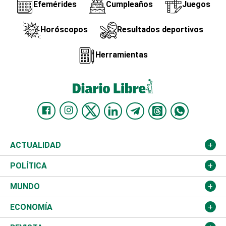
Efemérides
Cumpleaños
Juegos
Horóscopos
Resultados deportivos
Herramientas
ACTUALIDAD
Nacional
POLÍTICA
Ciudad
Partidos
MUNDO
Educación
JCE
Estados Unidos
ECONOMÍA