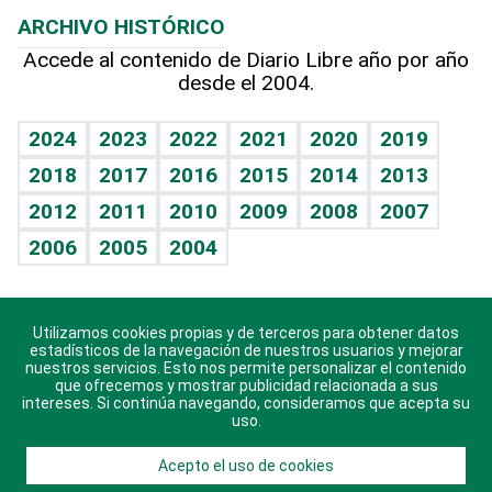
Planeta
Efemérides
ARCHIVO HISTÓRICO
Hablando con el pediatra
Línea de hit
Columnistas
Hecho en casa
Cumpleaños
Accede al contenido de Diario Libre año por año
desde el 2004.
Diario de nutrición
Libreta deportiva
Lecturas
Mundo gamer
RSS
Vida y familia
BRV
Más firmas
Guía del dinero
Horóscopos
2024
2023
2022
2021
2020
2019
Eñe
TBT Deportivo
2018
2017
2016
2015
2014
2013
Juegos
2012
2011
2010
2009
2008
2007
Celebrando la vida
2006
2005
2004
Sin complejos
En pocas palabras
Utilizamos cookies propias y de terceros para obtener datos
Descarga nuestras aplicaciones para Android, iOS y
Escuchando al corazón
estadísticos de la navegación de nuestros usuarios y mejorar
sistema Huawei.
nuestros servicios. Esto nos permite personalizar el contenido
que ofrecemos y mostrar publicidad relacionada a sus
Economía Personal
intereses. Si continúa navegando, consideramos que acepta su
uso.
Consulta Libre
Acepto el uso de cookies
© 2021 Diario Libre, todos los derechos reservados.