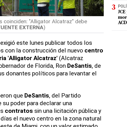
POLÍ
JCE 
mord
s coinciden: "Alligator Alcatraz" debe
ACD 
FUENTE EXTERNA
)
exigió este lunes publicar todos los
s con la construcción del nuevo
centro
ria
'
Alligator Alcatraz
' (Alcatraz
gobernador de Florida, Ron
DeSantis
, de
s donantes políticos para levantar el
ieron que
DeSantis
, del Partido
e su poder para declarar una
os
contratos
sin una licitación pública y
 días el nuevo centro en la zona natural
 oeste de Miami, con un valor estimado