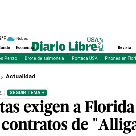
8
°F
Nubes
undo
Economía
Revista
os Penzo
Brote de salmonela
Portada USA
Pitones en Flor
Actualidad
Z
SEGUIR TEMA +
as exigen a Florida
 contratos de "Allig