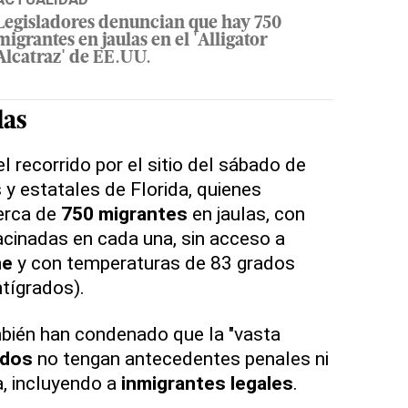
Legisladores denuncian que hay 750
migrantes en jaulas en el 'Alligator
Alcatraz' de EE.UU.
las
el recorrido por el sitio del sábado de
 y estatales de Florida, quienes
erca de
750 migrantes
en jaulas, con
cinadas en cada una, sin acceso a
ne
y con temperaturas de 83 grados
ntígrados).
ién han condenado que la "vasta
idos
no tengan antecedentes penales ni
ia, incluyendo a
inmigrantes legales
.