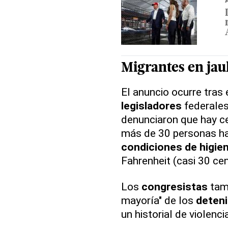
Migrantes en jau
El anuncio ocurre tras 
legisladores
federales
denunciaron que hay c
más de 30 personas ha
condiciones de higie
Fahrenheit (casi 30 ce
Los
congresistas
tamb
mayoría" de los
deten
un historial de violenc