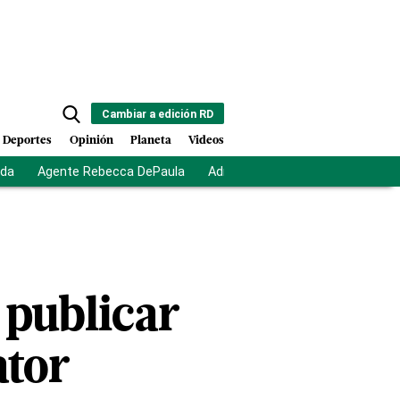
Cambiar a edición RD
Deportes
Opinión
Planeta
Videos
ida
Agente Rebecca DePaula
Adriano Espaillat
Multas a mi
 publicar
ator