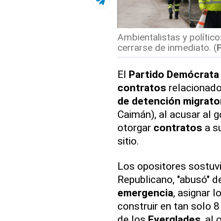
Ambientalistas y político
cerrarse de inmediato. (
El
Partido Demócrata
contratos
relacionado
de detención migrato
Caimán), al acusar al 
otorgar
contratos
a su
sitio.
Los opositores sostuv
Republicano, "abusó" d
emergencia
, asignar l
construir en tan solo 8
de los
Everglades
, al