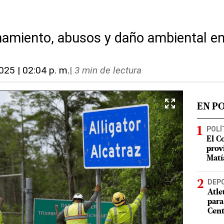
"
amiento, abusos y daño ambiental en
2025 | 02:04 p. m.
|
3 min de lectura
EN P
POLÍ
El C
prov
Matí
DEP
Atle
para
Cent