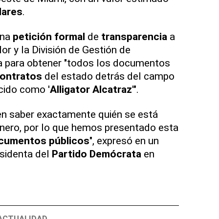
lares
.
una
petición formal
de
transparencia
a
or y la División de Gestión de
a para obtener "todos los documentos
ontratos
del estado detrás del campo
cido como '
Alligator Alcatraz
'".
en saber exactamente quién se está
inero, por lo que hemos presentado esta
cumentos públicos
", expresó en un
esidenta del
Partido Demócrata
en
ACTUALIDAD