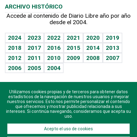
ARCHIVO HISTÓRICO
Hablando con el pediatra
Línea de hit
Columnistas
Hecho en casa
Cumpleaños
Accede al contenido de Diario Libre año por año
desde el 2004.
Diario de nutrición
Libreta deportiva
Lecturas
Mundo gamer
RSS
Vida y familia
BRV
Más firmas
Guía del dinero
Horóscopos
2024
2023
2022
2021
2020
2019
Eñe
TBT Deportivo
2018
2017
2016
2015
2014
2013
Juegos
2012
2011
2010
2009
2008
2007
Celebrando la vida
2006
2005
2004
Sin complejos
En pocas palabras
Utilizamos cookies propias y de terceros para obtener datos
Descarga nuestras aplicaciones para Android, iOS y
Escuchando al corazón
estadísticos de la navegación de nuestros usuarios y mejorar
sistema Huawei.
nuestros servicios. Esto nos permite personalizar el contenido
que ofrecemos y mostrar publicidad relacionada a sus
Economía Personal
intereses. Si continúa navegando, consideramos que acepta su
uso.
Consulta Libre
Acepto el uso de cookies
© 2021 Diario Libre, todos los derechos reservados.