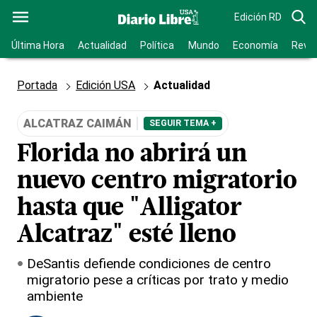
Edición RD
Última Hora
Actualidad
Política
Mundo
Economía
Revis
Portada
Edición USA
Actualidad
ALCATRAZ CAIMÁN
SEGUIR TEMA +
Florida no abrirá un
nuevo centro migratorio
hasta que "Alligator
Alcatraz" esté lleno
DeSantis defiende condiciones de centro
migratorio pese a críticas por trato y medio
ambiente