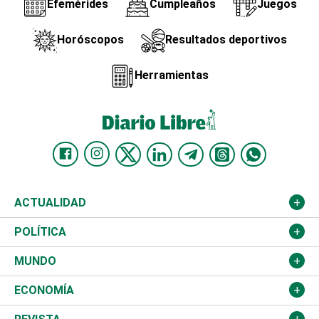
Efemérides
Cumpleaños
Juegos
Horóscopos
Resultados deportivos
Herramientas
ACTUALIDAD
Nacional
POLÍTICA
Ciudad
Partidos
MUNDO
Educación
JCE
Estados Unidos
ECONOMÍA
Salud
TSE
América Latina