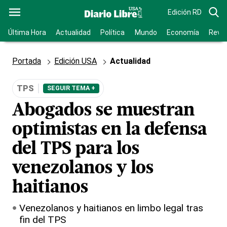
Edición RD
Última Hora
Actualidad
Política
Mundo
Economía
Revis
Portada
Edición USA
Actualidad
TPS
SEGUIR TEMA +
Abogados se muestran
optimistas en la defensa
del TPS para los
venezolanos y los
haitianos
Venezolanos y haitianos en limbo legal tras
fin del TPS