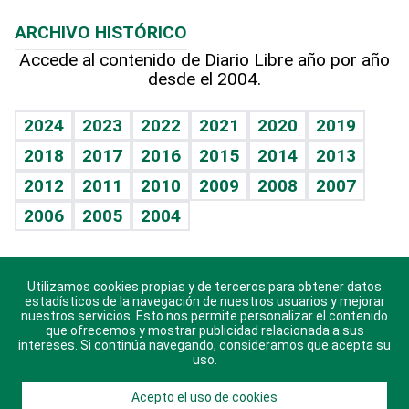
Macroeconomía
Mi mascota
Resultados deportivos
Noticiero Poteleche
Planeta
Efemérides
ARCHIVO HISTÓRICO
Hablando con el pediatra
Línea de hit
Columnistas
Hecho en casa
Cumpleaños
Accede al contenido de Diario Libre año por año
desde el 2004.
Diario de nutrición
Libreta deportiva
Lecturas
Mundo gamer
RSS
Vida y familia
BRV
Más firmas
Guía del dinero
Horóscopos
2024
2023
2022
2021
2020
2019
Eñe
TBT Deportivo
2018
2017
2016
2015
2014
2013
Juegos
2012
2011
2010
2009
2008
2007
Celebrando la vida
2006
2005
2004
Sin complejos
En pocas palabras
Utilizamos cookies propias y de terceros para obtener datos
Descarga nuestras aplicaciones para Android, iOS y
Escuchando al corazón
estadísticos de la navegación de nuestros usuarios y mejorar
sistema Huawei.
nuestros servicios. Esto nos permite personalizar el contenido
que ofrecemos y mostrar publicidad relacionada a sus
Economía Personal
intereses. Si continúa navegando, consideramos que acepta su
uso.
Consulta Libre
Acepto el uso de cookies