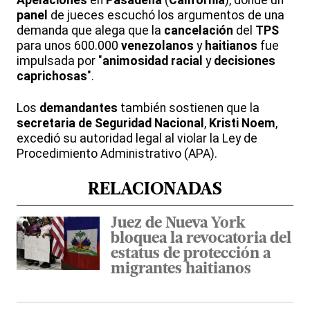
Apelaciones
en
Pasadena
(
California
), donde un
panel
de jueces escuchó los argumentos de una
demanda que alega que la
cancelación
del
TPS
para unos 600.000
venezolanos
y
haitianos
fue
impulsada por "
animosidad racial
y
decisiones
caprichosas
".
Los
demandantes
también sostienen que la
secretaria de Seguridad Nacional
,
Kristi Noem
,
excedió su autoridad legal al violar la Ley de
Procedimiento Administrativo (APA).
RELACIONADAS
Juez de Nueva York
bloquea la revocatoria del
estatus de protección a
migrantes haitianos