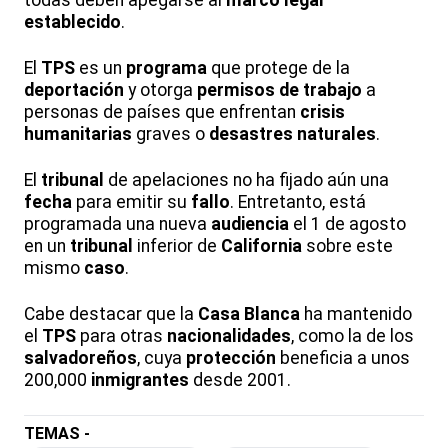
todas deben apegarse al
marco legal
establecido
.
El
TPS
es un
programa
que protege de la
deportación
y otorga
permisos de trabajo
a
personas de países que enfrentan
crisis
humanitarias
graves o
desastres naturales
.
El
tribunal
de apelaciones no ha fijado aún una
fecha
para emitir su
fallo
. Entretanto, está
programada una nueva
audiencia
el 1 de agosto
en un
tribunal
inferior de
California
sobre este
mismo
caso
.
Cabe destacar que la
Casa Blanca
ha mantenido
el
TPS
para otras
nacionalidades
, como la de los
salvadoreños
, cuya
protección
beneficia a unos
200,000
inmigrantes
desde 2001.
TEMAS -