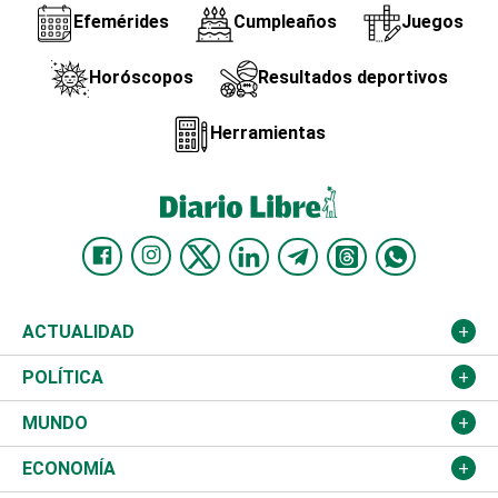
Efemérides
Cumpleaños
Juegos
Horóscopos
Resultados deportivos
Herramientas
ACTUALIDAD
Nacional
POLÍTICA
Ciudad
Partidos
MUNDO
Educación
JCE
Estados Unidos
ECONOMÍA