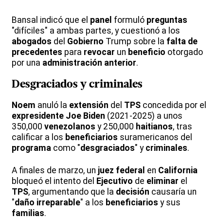
Bansal indicó que el
panel
formuló
preguntas
"difíciles" a ambas partes, y cuestionó a los
abogados
del
Gobierno
Trump sobre la
falta de
precedentes
para
revocar
un
beneficio
otorgado
por una
administración anterior
.
Desgraciados y criminales
Noem
anuló la
extensión
del
TPS
concedida por el
expresidente Joe Biden
(2021-2025) a unos
350,000
venezolanos
y 250,000
haitianos
, tras
calificar a los
beneficiarios
suramericanos del
programa
como "
desgraciados
" y
criminales
.
A finales de marzo, un
juez federal
en
California
bloqueó el intento del
Ejecutivo
de
eliminar
el
TPS
, argumentando que la
decisión
causaría un
"
daño irreparable
" a los
beneficiarios
y sus
familias
.