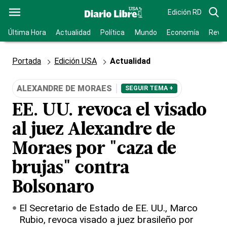
Edición RD
Última Hora
Actualidad
Política
Mundo
Economía
Revis
Portada
Edición USA
Actualidad
ALEXANDRE DE MORAES
SEGUIR TEMA +
EE. UU. revoca el visado
al juez Alexandre de
Moraes por "caza de
brujas" contra
Bolsonaro
El Secretario de Estado de EE. UU., Marco
Rubio, revoca visado a juez brasileño por