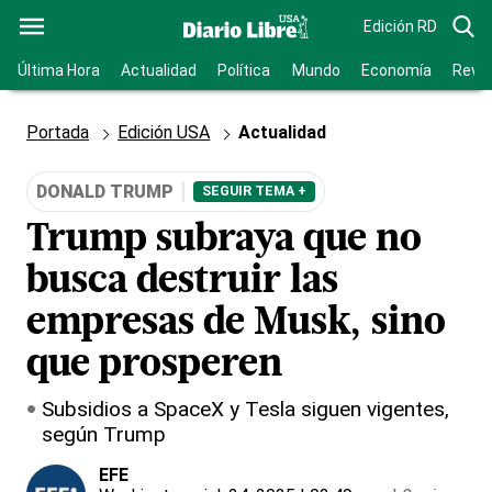
Edición RD
Última Hora
Actualidad
Política
Mundo
Economía
Revis
Portada
Edición USA
Actualidad
DONALD TRUMP
SEGUIR TEMA +
Trump subraya que no
busca destruir las
empresas de Musk, sino
que prosperen
Subsidios a SpaceX y Tesla siguen vigentes,
según Trump
EFE