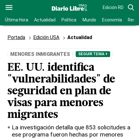
Edición RD
Última Hora
Actualidad
Política
Mundo
Economía
Revis
Portada
Edición USA
Actualidad
MENORES INMIGRANTES
SEGUIR TEMA +
EE. UU. identifica
"vulnerabilidades" de
seguridad en plan de
visas para menores
migrantes
La investigación detalla que 853 solicitudes a
ese programa fueron hechas por menores