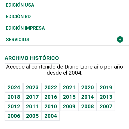
Reportajes
África
Vivienda
Buena Vida
Ciclismo
De buena tinta
Tecnología
Economía
EDICIÓN USA
Ocenanía
Telecom.
Sociales
Tenis
En Directo
Historia
Revista
EDICIÓN RD
Caribe
Global y variable
Novedades
Olimpismo
Frente al Statu Quo
Despertando al gigante
Deportes
EDICIÓN IMPRESA
Resto del mundo
Economía personal
Podcast Arte Libre
Más deportes
El Espía
Cambio climático
Opinión
SERVICIOS
Macroeconomía
Mi mascota
Resultados deportivos
Noticiero Poteleche
Planeta
Efemérides
ARCHIVO HISTÓRICO
Hablando con el pediatra
Línea de hit
Columnistas
Hecho en casa
Cumpleaños
Accede al contenido de Diario Libre año por año
desde el 2004.
Diario de nutrición
Libreta deportiva
Lecturas
Mundo gamer
RSS
Vida y familia
BRV
Más firmas
Guía del dinero
Horóscopos
2024
2023
2022
2021
2020
2019
Eñe
TBT Deportivo
2018
2017
2016
2015
2014
2013
Juegos
2012
2011
2010
2009
2008
2007
Celebrando la vida
2006
2005
2004
Sin complejos