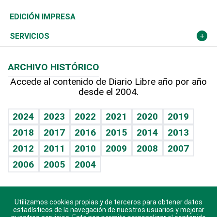
Caribe
Global y variable
Novedades
Olimpismo
Frente al Statu Quo
Despertando al gigante
Deportes
EDICIÓN IMPRESA
Resto del mundo
Economía personal
Podcast Arte Libre
Más deportes
El Espía
Cambio climático
Opinión
SERVICIOS
Macroeconomía
Mi mascota
Resultados deportivos
Noticiero Poteleche
Planeta
Efemérides
ARCHIVO HISTÓRICO
Hablando con el pediatra
Línea de hit
Columnistas
Hecho en casa
Cumpleaños
Accede al contenido de Diario Libre año por año
desde el 2004.
Diario de nutrición
Libreta deportiva
Lecturas
Mundo gamer
RSS
Vida y familia
BRV
Más firmas
Guía del dinero
Horóscopos
2024
2023
2022
2021
2020
2019
Eñe
TBT Deportivo
2018
2017
2016
2015
2014
2013
Juegos
2012
2011
2010
2009
2008
2007
Celebrando la vida
2006
2005
2004
Sin complejos
En pocas palabras
Utilizamos cookies propias y de terceros para obtener datos
Descarga nuestras aplicaciones para Android, iOS y
Escuchando al corazón
estadísticos de la navegación de nuestros usuarios y mejorar
sistema Huawei.