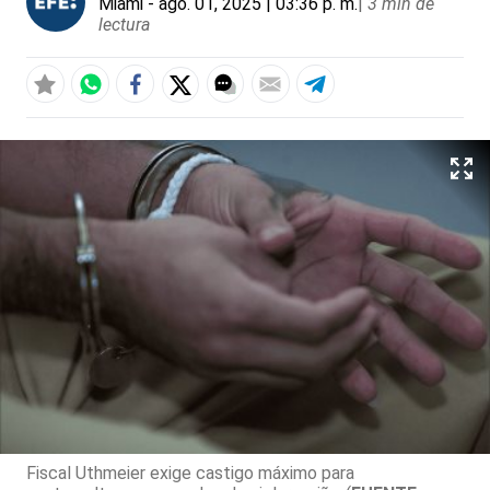
Miami
- ago. 01, 2025 | 03:36 p. m.
|
3 min de
lectura
Fiscal Uthmeier exige castigo máximo para