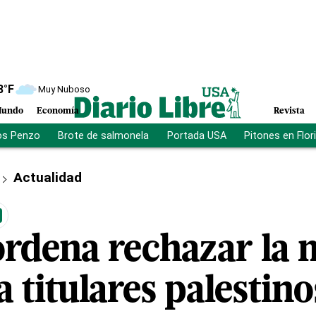
8
°F
Muy Nuboso
undo
Economía
Revista
os Penzo
Brote de salmonela
Portada USA
Pitones en Flor
Actualidad
ordena rechazar la 
a titulares palestin