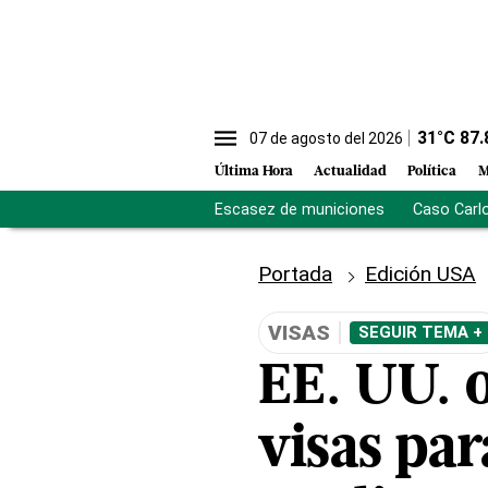
31
°C
87.
07 de agosto del 2026
Última Hora
Actualidad
Política
M
Escasez de municiones
Caso Carl
Portada
Edición USA
VISAS
SEGUIR TEMA +
EE. UU. 
visas par