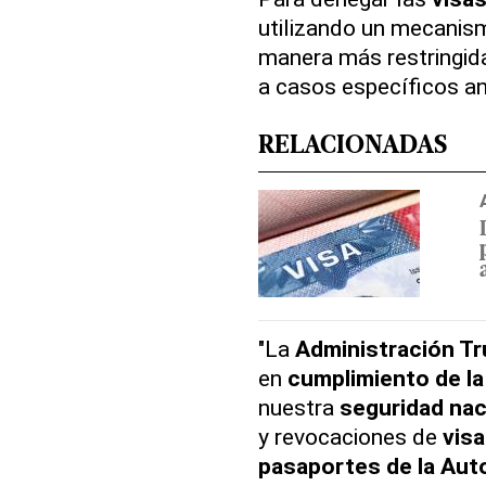
utilizando un mecanis
manera más restringida
a casos específicos an
RELACIONADAS
"La
Administración T
en
cumplimiento de la
nuestra
seguridad nac
y revocaciones de
vis
pasaportes de la Auto