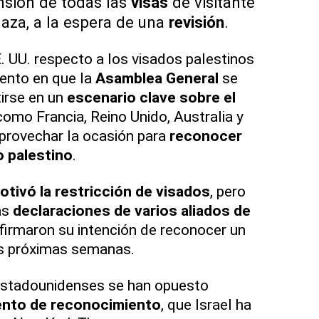
sión de todas las
visas
de visitante
aza, a la espera de una
revisión
.
 UU. respecto a los visados palestinos
ento en que la
Asamblea General
se
irse en un
escenario clave sobre el
como Francia, Reino Unido, Australia y
provechar la ocasión para
reconocer
o palestino
.
otivó la restricción de visados
, pero
as
declaraciones de varios aliados de
firmaron su intención de reconocer un
as próximas semanas.
estadounidenses se han opuesto
ento de reconocimiento
, que Israel ha