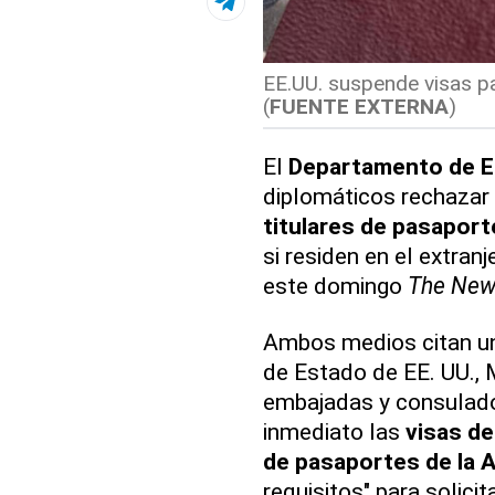
EE.UU. suspende visas pa
(
FUENTE EXTERNA
)
El
Departamento de 
diplomáticos rechazar 
titulares de pasaport
si residen en el extran
este domingo
The New
Ambos medios citan un 
de Estado de EE. UU., 
embajadas y consulad
inmediato las
visas de
de pasaportes de la A
requisitos" para solicit