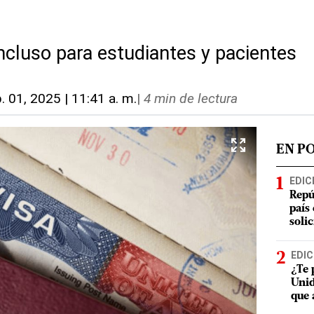
ncluso para estudiantes y pacientes
. 01, 2025 | 11:41 a. m.
|
4 min de lectura
EN P
EDIC
Repú
país
soli
EDIC
¿Te 
Unid
que 