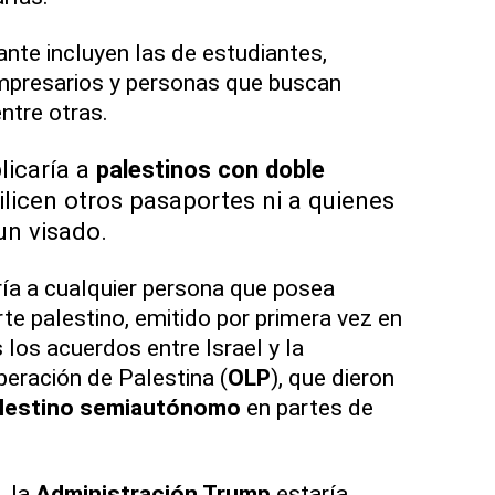
nte incluyen las de estudiantes,
empresarios y personas que buscan
entre otras.
licaría a
palestinos con doble
ilicen otros pasaportes ni a quienes
un visado.
ría a cualquier persona que posea
e palestino, emitido por primera vez en
 los acuerdos entre Israel y la
beración de Palestina (
OLP
), que dieron
alestino semiautónomo
en partes de
s
, la
Administración Trump
estaría