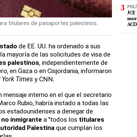
POLÍ
JCE 
mord
ra titulares de pasaportes palestinos.
ACD 
Estado
de EE. UU. ha ordenado a sus
la mayoría de las solicitudes de visa de
es palestinos
, independientemente de
jero, en Gaza o en Cisjordania, informaron
 York Times
y CNN.
mensaje interno en el que el secretario
Marco Rubio, habría instado a todas las
os estadounidenses a denegar de
 no inmigrante
a "todos los
titulares
utoridad Palestina
que cumplan los
arlas.