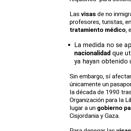
Las
visas
de no inmigra
profesores, turistas, 
tratamiento médico
, 
La medida no se ap
nacionalidad
que ut
ya hayan obtenido 
Sin embargo, sí afecta
únicamente un pasaport
la década de 1990 tras
Organización para la Li
lugar a un
gobierno p
Cisjordania y Gaza.
Para denegar las
visa