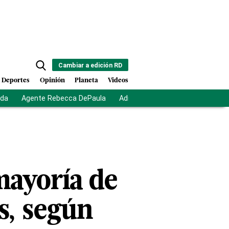
Cambiar a edición RD
Deportes
Opinión
Planeta
Videos
ida
Agente Rebecca DePaula
Adriano Espaillat
Multas a mi
mayoría de
os, según