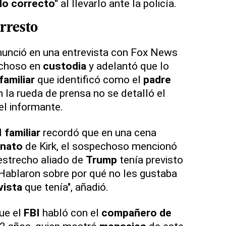
lo correcto"
al llevarlo ante la policía.
rresto
unció en una entrevista con Fox News
echoso en
custodia
y adelantó que lo
familiar
que identificó como el
padre
 la rueda de prensa no se detalló el
el informante.
l
familiar
recordó que en una cena
inato
de Kirk, el sospechoso mencionó
estrecho aliado de
Trump
tenía previsto
Hablaron sobre por qué no les gustaba
vista
que tenía", añadió.
ue el
FBI
habló con el
compañero de