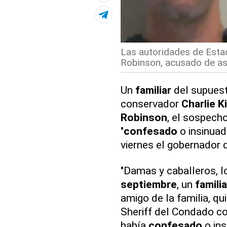
Las autoridades de Estad
Robinson, acusado de ases
Un
familiar
del supues
conservador
Charlie K
Robinson
, el sospech
"
confesado
o insinuad
viernes el gobernador 
"Damas y caballeros, 
septiembre
, un
familia
amigo de la familia, qu
Sheriff del Condado c
había
confesado
o ins