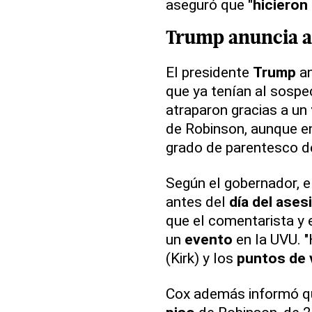
aseguró que
"hicieron 
Trump
anuncia
a
El presidente
Trump
an
que ya tenían al sosp
atraparon gracias a un
de Robinson, aunque en
grado de parentesco d
Según el gobernador, e
antes del
día del ases
que el comentarista y 
un
evento
en la UVU. "
(Kirk) y los
puntos de 
Cox además informó q