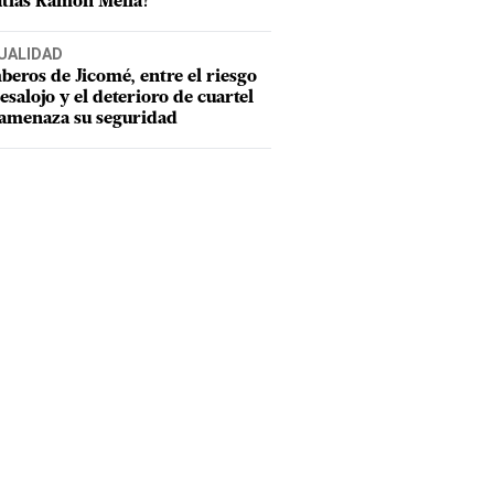
tías Ramón Mella?
UALIDAD
eros de Jicomé, entre el riesgo
esalojo y el deterioro de cuartel
amenaza su seguridad