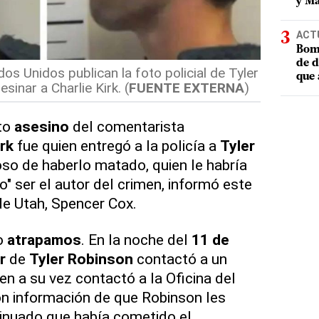
y Ma
ACT
Bomb
de d
os Unidos publican la foto policial de Tyler
que 
inar a Charlie Kirk. (
FUENTE EXTERNA
)
to
asesino
del comentarista
irk
fue quien entregó a la policía a
Tyler
oso de haberlo matado, quien le habría
o" ser el autor del crimen, informó este
de Utah, Spencer Cox.
lo
atrapamos
. En la noche del
11 de
r
de
Tyler Robinson
contactó a un
ien a su vez contactó a la Oficina del
on información de que Robinson les
inuado que había cometido el