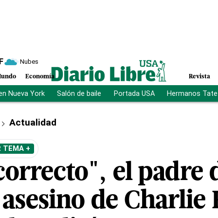
F
Nubes
undo
Economía
Revista
en Nueva York
Salón de baile
Portada USA
Hermanos Tate
Actualidad
R TEMA +
correcto", el padre 
asesino de Charlie 