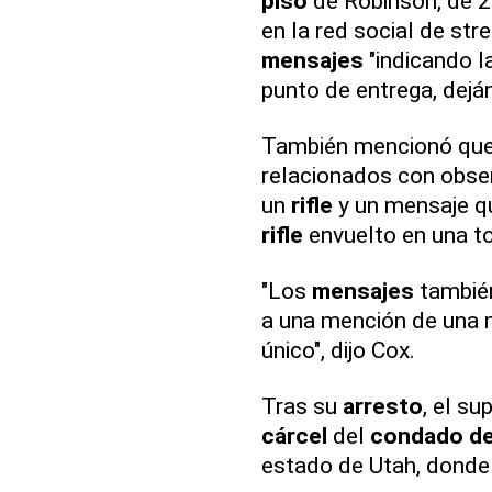
piso
de Robinson, de 2
en la red social de str
mensajes
"indicando l
punto de entrega, dejá
También mencionó que
relacionados con obser
un
rifle
y un mensaje qu
rifle
envuelto en una to
"Los
mensajes
también
a una mención de una m
único", dijo Cox.
Tras su
arresto
, el s
cárcel
del
condado d
estado de Utah, donde 