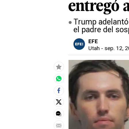
entregó a
Trump adelantó 
el padre del so
EFE
Utah
-
sep. 12, 2