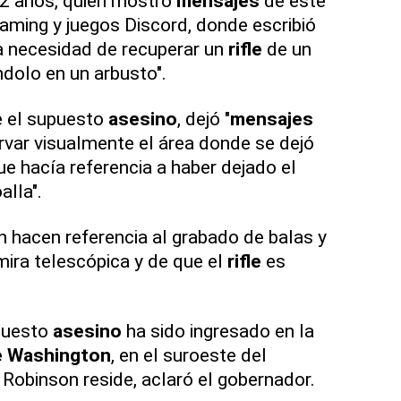
2 años, quien mostró
mensajes
de este
eaming y juegos Discord, donde escribió
a necesidad de recuperar un
rifle
de un
ndolo en un arbusto".
 el supuesto
asesino
, dejó "
mensajes
var visualmente el área donde se dejó
e hacía referencia a haber dejado el
alla".
 hacen referencia al grabado de balas y
ira telescópica y de que el
rifle
es
upuesto
asesino
ha sido ingresado en la
e Washington
, en el suroeste del
Robinson reside, aclaró el gobernador.