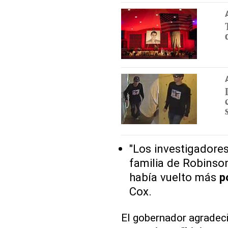
"Los investigadore
familia de Robinso
había vuelto más
p
Cox.
El gobernador agradeci