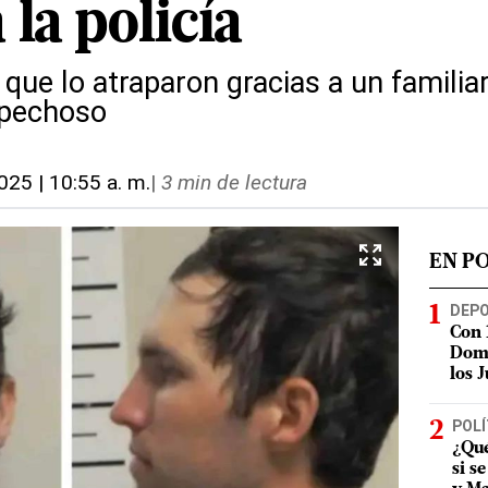
 la policía
que lo atraparon gracias a un familia
spechoso
025 | 10:55 a. m.
|
3 min de lectura
EN P
DEP
Con 
Domi
los 
POLÍ
¿Qué
si s