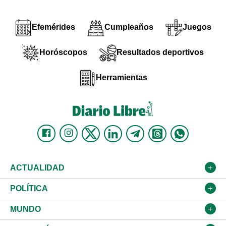
Efemérides
Cumpleaños
Juegos
Horóscopos
Resultados deportivos
Herramientas
ACTUALIDAD
Nacional
POLÍTICA
Ciudad
Partidos
MUNDO