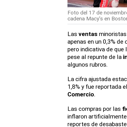
Foto del 17 de noviembre
cadena Macy’s en Boston
Las
ventas
minoristas
apenas en un 0,3% de o
pero indicativa de qu
pese al repunte de la
i
algunos rubros.
La cifra ajustada esta
1,8% y fue reportada e
Comercio
.
Las compras por las
f
inflaron artificialment
reportes de desabastec