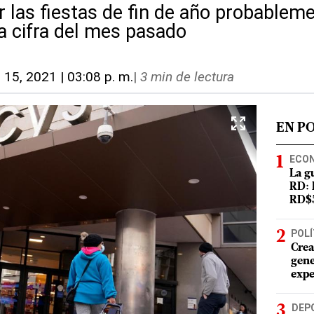
 las fiestas de fin de año probableme
la cifra del mes pasado
. 15, 2021 | 03:08 p. m.
|
3 min de lectura
EN P
ECO
La g
RD: 
RD$5
POLÍ
Crea
gene
expe
DEP