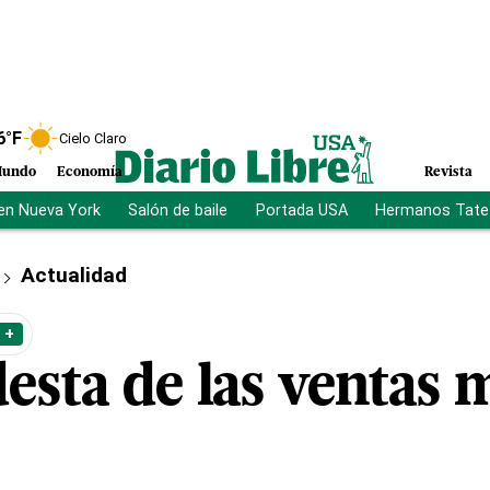
6
°F
Cielo Claro
undo
Economía
Revista
en Nueva York
Salón de baile
Portada USA
Hermanos Tate
Actualidad
 +
esta de las ventas 