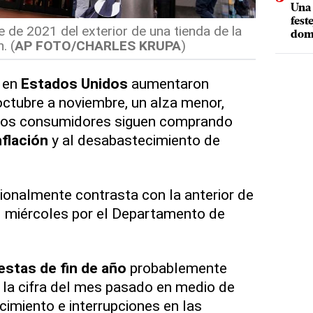
Una 
fest
 de 2021 del exterior de una tienda de la
dom
. (
AP FOTO/CHARLES KRUPA
)
 en
Estados Unidos
aumentaron
ctubre a noviembre, un alza menor,
e los consumidores siguen comprando
nflación
y al desabastecimiento de
cionalmente contrasta con la anterior de
l miércoles por el Departamento de
iestas de fin de año
probablemente
e la cifra del mes pasado en medio de
imiento e interrupciones en las