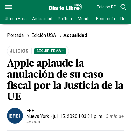
Edición RD
Última Hora
Actualidad
Política
Mundo
Economía
Revis
Portada
Edición USA
Actualidad
JUICIOS
SEGUIR TEMA +
Apple aplaude la
anulación de su caso
fiscal por la Justicia de la
UE
EFE
Nueva York
- jul. 15, 2020 | 03:31 p. m.
|
3 min de
lectura