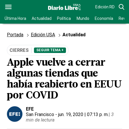
Edición RD
Última Hora
Actualidad
Política
Mundo
Economía
Revis
Portada
Edición USA
Actualidad
CIERRES
SEGUIR TEMA +
Apple vuelve a cerrar
algunas tiendas que
había reabierto en EEUU
por COVID
EFE
San Francisco
- jun. 19, 2020 | 07:13 p. m.
|
3
min de lectura