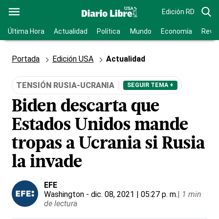
Edición RD
Última Hora
Actualidad
Política
Mundo
Economía
Revis
Portada
Edición USA
Actualidad
TENSIÓN RUSIA-UCRANIA
SEGUIR TEMA +
Biden descarta que
Estados Unidos mande
tropas a Ucrania si Rusia
la invade
EFE
Washington
- dic. 08, 2021 | 05:27 p. m.
|
1 min
de lectura