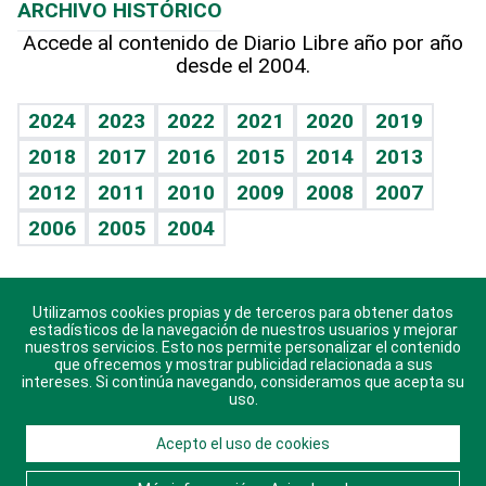
ARCHIVO HISTÓRICO
Hablando con el pediatra
Línea de hit
Más firmas
Hecho en casa
Cumpleaños
Accede al contenido de Diario Libre año por año
desde el 2004.
Diario de nutrición
BRV
Mundo gamer
RSS
Vida y familia
TBT Deportivo
Guía del dinero
Horóscopos
2024
2023
2022
2021
2020
2019
Eñe
2018
2017
2016
2015
2014
2013
Crucigramas
2012
2011
2010
2009
2008
2007
Celebrando la vida
2006
2005
2004
Sin complejos
En pocas palabras
Utilizamos cookies propias y de terceros para obtener datos
Descarga nuestras aplicaciones para Android, iOS y
Escuchando al corazón
estadísticos de la navegación de nuestros usuarios y mejorar
sistema Huawei.
nuestros servicios. Esto nos permite personalizar el contenido
que ofrecemos y mostrar publicidad relacionada a sus
Economía Personal
intereses. Si continúa navegando, consideramos que acepta su
uso.
Consulta Libre
Acepto el uso de cookies
© 2021 Diario Libre, todos los derechos reservados.