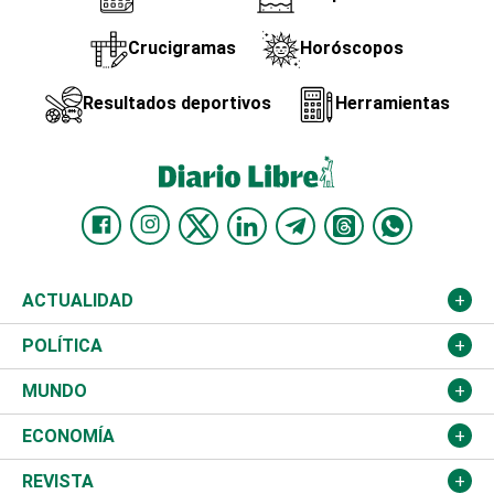
Crucigramas
Horóscopos
Resultados deportivos
Herramientas
ACTUALIDAD
Nacional
POLÍTICA
Ciudad
Partidos
MUNDO
Educación
JCE
Estados Unidos
ECONOMÍA
Salud
TSE
América Latina
Finanzas
REVISTA