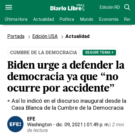
Edición RD
Última Hora
Actualidad
Política
Mundo
Economía
Revis
Portada
Edición USA
Actualidad
CUMBRE DE LA DEMOCRACIA
SEGUIR TEMA +
Biden urge a defender la
democracia ya que “no
ocurre por accidente”
Así lo indicó en el discurso inaugural desde la
Casa Blanca de la Cumbre de la Democracia
EFE
Washington
- dic. 09, 2021 | 01:49 p. m.
|
2 min
de lectura