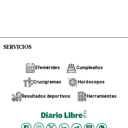
SERVICIOS
Efemérides
Cumpleaños
Crucigramas
Horóscopos
Resultados deportivos
Herramientas