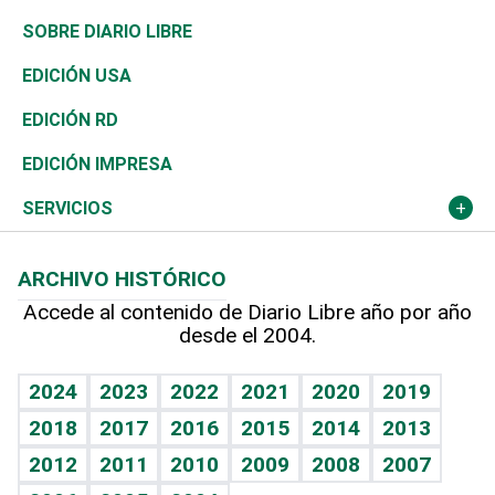
José Boquete
Asia
Consumo
Belleza
Golf
De buena tinta
Clima
Mundo
SOBRE DIARIO LIBRE
Reportajes
África
Vivienda
Buena Vida
Ciclismo
En Directo
Tecnología
Economía
EDICIÓN USA
Ocenanía
Telecom.
Sociales
Tenis
El Espía
Historia
Revista
EDICIÓN RD
Caribe
Global y variable
Novedades
Olimpismo
Noticiero Poteleche
Martes de tecnología
Deportes
EDICIÓN IMPRESA
Resto del mundo
Economía personal
Podcast Arte Libre
Más deportes
Columnistas
Cambio climático
Opinión
SERVICIOS
Macroeconomía
Mi mascota
Resultados deportivos
Lecturas
Planeta
Efemérides
ARCHIVO HISTÓRICO
Hablando con el pediatra
Línea de hit
Más firmas
Hecho en casa
Cumpleaños
Accede al contenido de Diario Libre año por año
desde el 2004.
Diario de nutrición
BRV
Mundo gamer
RSS
Vida y familia
TBT Deportivo
Guía del dinero
Horóscopos
2024
2023
2022
2021
2020
2019
Eñe
2018
2017
2016
2015
2014
2013
Crucigramas
2012
2011
2010
2009
2008
2007
Celebrando la vida