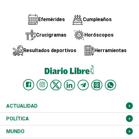
Efemérides
Cumpleaños
Crucigramas
Horóscopos
Resultados deportivos
Herramientas
ACTUALIDAD
Nacional
POLÍTICA
Ciudad
Partidos
MUNDO