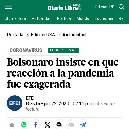
Edición RD
Última Hora
Actualidad
Política
Mundo
Economía
Revis
Portada
Edición USA
Actualidad
CORONAVIRUS
SEGUIR TEMA +
Bolsonaro insiste en que
reacción a la pandemia
fue exagerada
EFE
Brasilia
- jun. 22, 2020 | 07:11 p. m.
|
4 min de
lectura