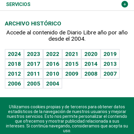
Resto del mundo
Economía personal
Podcast Arte Libre
Más deportes
Columnistas
Cambio climático
Opinión
SERVICIOS
Macroeconomía
Mi mascota
Resultados deportivos
Lecturas
Planeta
Efemérides
ARCHIVO HISTÓRICO
Hablando con el pediatra
Línea de hit
Más firmas
Hecho en casa
Cumpleaños
Accede al contenido de Diario Libre año por año
desde el 2004.
Diario de nutrición
BRV
Mundo gamer
RSS
Vida y familia
TBT Deportivo
Guía del dinero
Horóscopos
2024
2023
2022
2021
2020
2019
Eñe
2018
2017
2016
2015
2014
2013
Crucigramas
2012
2011
2010
2009
2008
2007
Celebrando la vida
2006
2005
2004
Sin complejos
En pocas palabras
Utilizamos cookies propias y de terceros para obtener datos
Descarga nuestras aplicaciones para Android, iOS y
Escuchando al corazón
estadísticos de la navegación de nuestros usuarios y mejorar
sistema Huawei.
nuestros servicios. Esto nos permite personalizar el contenido
que ofrecemos y mostrar publicidad relacionada a sus
Economía Personal
intereses. Si continúa navegando, consideramos que acepta su
uso.