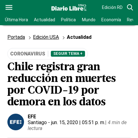
Edición RD
Última Hora
Actualidad
Política
Mundo
Economía
Revis
Portada
Edición USA
Actualidad
CORONAVIRUS
SEGUIR TEMA +
Chile registra gran
reducción en muertes
por COVID-19 por
demora en los datos
EFE
Santiago
- jun. 15, 2020 | 05:51 p. m.
|
4 min de
lectura