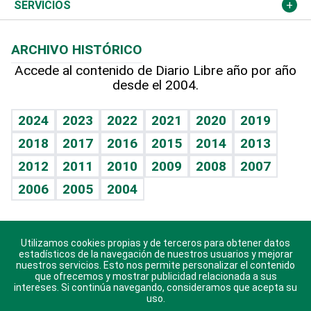
Resto del mundo
Economía personal
Podcast Arte Libre
Más deportes
Columnistas
Cambio climático
Opinión
SERVICIOS
Macroeconomía
Mi mascota
Resultados deportivos
Lecturas
Planeta
Efemérides
ARCHIVO HISTÓRICO
Hablando con el pediatra
Línea de hit
Más firmas
Hecho en casa
Cumpleaños
Accede al contenido de Diario Libre año por año
desde el 2004.
Diario de nutrición
BRV
Mundo gamer
RSS
Vida y familia
TBT Deportivo
Guía del dinero
Horóscopos
2024
2023
2022
2021
2020
2019
Eñe
2018
2017
2016
2015
2014
2013
Crucigramas
2012
2011
2010
2009
2008
2007
Celebrando la vida
2006
2005
2004
Sin complejos
En pocas palabras
Utilizamos cookies propias y de terceros para obtener datos
Descarga nuestras aplicaciones para Android, iOS y
Escuchando al corazón
estadísticos de la navegación de nuestros usuarios y mejorar
sistema Huawei.
nuestros servicios. Esto nos permite personalizar el contenido
que ofrecemos y mostrar publicidad relacionada a sus
Economía Personal
intereses. Si continúa navegando, consideramos que acepta su
uso.
Consulta Libre