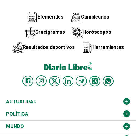
Efemérides
Cumpleaños
Crucigramas
Horóscopos
Resultados deportivos
Herramientas
ACTUALIDAD
Nacional
POLÍTICA
Ciudad
Partidos
MUNDO