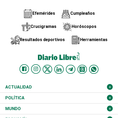
Efemérides
Cumpleaños
Crucigramas
Horóscopos
Resultados deportivos
Herramientas
ACTUALIDAD
Nacional
POLÍTICA
Ciudad
Partidos
MUNDO