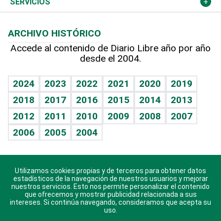
Más deportes
Columnistas
Cambio climático
Opinión
SERVICIOS
Macroeconomía
Mi mascota
Resultados deportivos
Lecturas
Planeta
Efemérides
ARCHIVO HISTÓRICO
Hablando con el pediatra
Línea de hit
Más firmas
Hecho en casa
Cumpleaños
Accede al contenido de Diario Libre año por año
desde el 2004.
Diario de nutrición
BRV
Mundo gamer
RSS
Vida y familia
TBT Deportivo
Guía del dinero
Horóscopos
2024
2023
2022
2021
2020
2019
Eñe
2018
2017
2016
2015
2014
2013
Crucigramas
2012
2011
2010
2009
2008
2007
Celebrando la vida
2006
2005
2004
Sin complejos
En pocas palabras
Utilizamos cookies propias y de terceros para obtener datos
Descarga nuestras aplicaciones para Android, iOS y
Escuchando al corazón
estadísticos de la navegación de nuestros usuarios y mejorar
sistema Huawei.
nuestros servicios. Esto nos permite personalizar el contenido
que ofrecemos y mostrar publicidad relacionada a sus
Economía Personal
intereses. Si continúa navegando, consideramos que acepta su
uso.
Consulta Libre