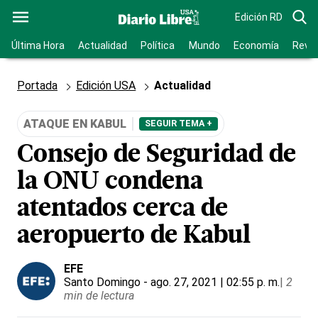
Edición RD
Última Hora
Actualidad
Política
Mundo
Economía
Revis
Portada
Edición USA
Actualidad
ATAQUE EN KABUL
SEGUIR TEMA +
Consejo de Seguridad de
la ONU condena
atentados cerca de
aeropuerto de Kabul
EFE
Santo Domingo
- ago. 27, 2021 | 02:55 p. m.
|
2
min de lectura