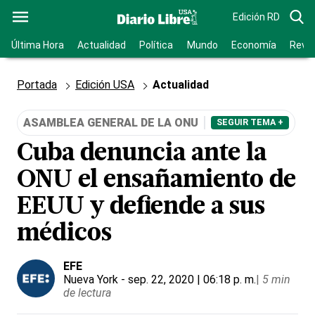
Edición RD
Última Hora
Actualidad
Política
Mundo
Economía
Revis
Portada
Edición USA
Actualidad
ASAMBLEA GENERAL DE LA ONU
SEGUIR TEMA +
Cuba denuncia ante la
ONU el ensañamiento de
EEUU y defiende a sus
médicos
EFE
Nueva York
- sep. 22, 2020 | 06:18 p. m.
|
5 min
de lectura