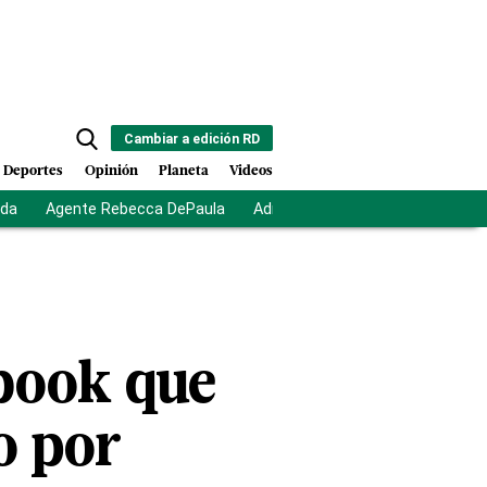
Cambiar a edición RD
Deportes
Opinión
Planeta
Videos
ida
Agente Rebecca DePaula
Adriano Espaillat
Multas a mi
ebook que
o por