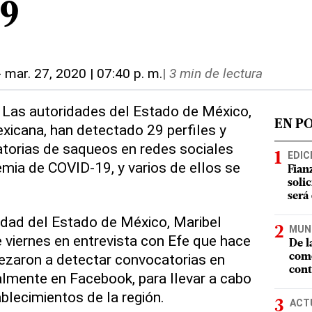
9
-
mar. 27, 2020 | 07:40 p. m.
|
3 min de lectura
 Las autoridades del Estado de México,
EN P
exicana, han detectado 29 perfiles y
torias de saqueos en redes sociales
EDIC
mia de COVID-19, y varios de ellos se
Fian
soli
será
idad del Estado de México, Maribel
MUN
e viernes en entrevista con Efe que hace
De l
zaron a detectar convocatorias en
como
cont
almente en Facebook, para llevar a cabo
blecimientos de la región.
ACT