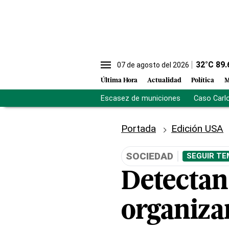
32
°C
89.
07 de agosto del 2026
Última Hora
Actualidad
Política
M
Escasez de municiones
Caso Carl
Portada
Edición USA
SOCIEDAD
SEGUIR TE
Detectan
organiza