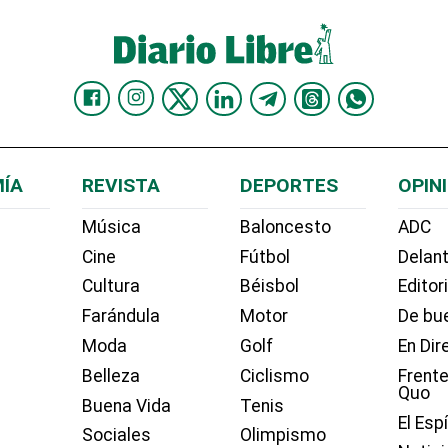
ÍA
REVISTA
DEPORTES
OPIN
Música
Baloncesto
ADC
Cine
Fútbol
Delant
Cultura
Béisbol
Editor
Farándula
Motor
De bue
Moda
Golf
En Dir
Belleza
Ciclismo
Frente
Quo
Buena Vida
Tenis
El Esp
Sociales
Olimpismo