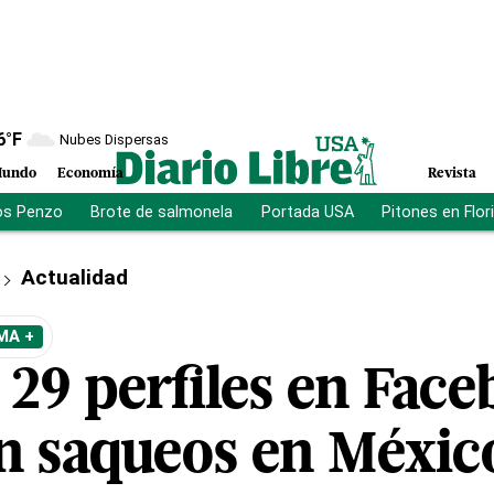
6
°F
Nubes Dispersas
undo
Economía
Revista
os Penzo
Brote de salmonela
Portada USA
Pitones en Flor
Actualidad
MA +
 29 perfiles en Fac
n saqueos en Méxic