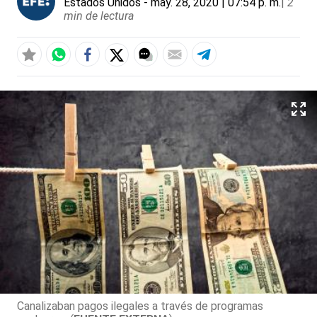
Estados Unidos
- may. 28, 2020 | 07:54 p. m.
|
2
min de lectura
Canalizaban pagos ilegales a través de programas