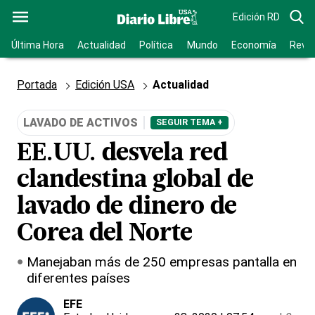
Edición RD
Última Hora
Actualidad
Política
Mundo
Economía
Revis
Portada
Edición USA
Actualidad
LAVADO DE ACTIVOS
SEGUIR TEMA +
EE.UU. desvela red
clandestina global de
lavado de dinero de
Corea del Norte
Manejaban más de 250 empresas pantalla en
diferentes países
EFE