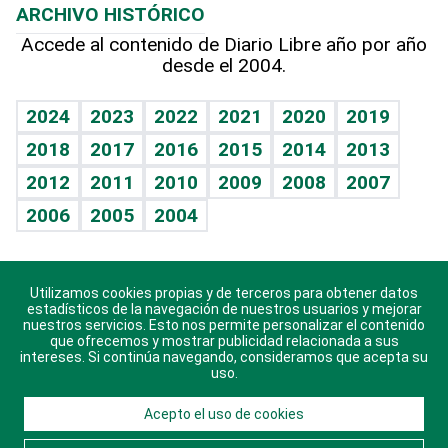
ARCHIVO HISTÓRICO
Hablando con el pediatra
Línea de hit
Más firmas
Hecho en casa
Cumpleaños
Accede al contenido de Diario Libre año por año
desde el 2004.
Diario de nutrición
BRV
Mundo gamer
RSS
Vida y familia
TBT Deportivo
Guía del dinero
Horóscopos
2024
2023
2022
2021
2020
2019
Eñe
2018
2017
2016
2015
2014
2013
Crucigramas
2012
2011
2010
2009
2008
2007
Celebrando la vida
2006
2005
2004
Sin complejos
En pocas palabras
Utilizamos cookies propias y de terceros para obtener datos
Descarga nuestras aplicaciones para Android, iOS y
Escuchando al corazón
estadísticos de la navegación de nuestros usuarios y mejorar
sistema Huawei.
nuestros servicios. Esto nos permite personalizar el contenido
que ofrecemos y mostrar publicidad relacionada a sus
Economía Personal
intereses. Si continúa navegando, consideramos que acepta su
uso.
Consulta Libre
Acepto el uso de cookies
© 2021 Diario Libre, todos los derechos reservados.