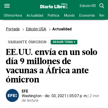
Edición RD
Última Hora
Actualidad
Política
Mundo
Economía
Revis
Portada
Edición USA
Actualidad
VARIANTE ÓMICRON
SEGUIR TEMA +
EE.UU. envía en un solo
día 9 millones de
vacunas a África ante
ómicron
EFE
Washington
- dic. 03, 2021 | 05:07 p. m.
|
2 min
de lectura