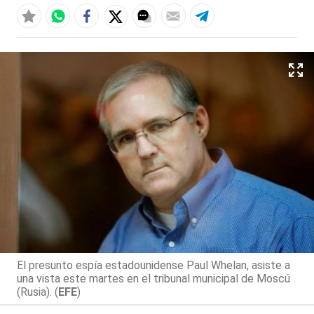
El presunto espía estadounidense Paul Whelan, asiste a
una vista este martes en el tribunal municipal de Moscú
(Rusia). (
EFE
)