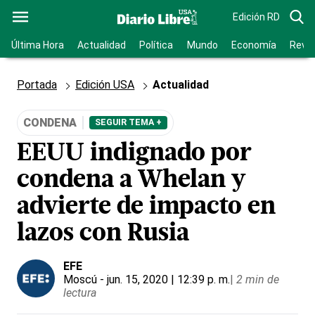
Edición RD
Última Hora
Actualidad
Política
Mundo
Economía
Revis
Portada
Edición USA
Actualidad
CONDENA
SEGUIR TEMA +
EEUU indignado por
condena a Whelan y
advierte de impacto en
lazos con Rusia
EFE
Moscú
- jun. 15, 2020 | 12:39 p. m.
|
2 min de
lectura