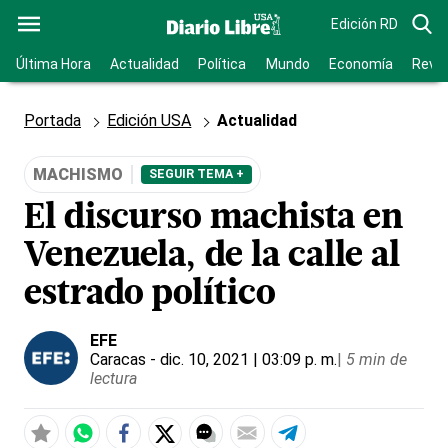
Edición RD
Última Hora
Actualidad
Política
Mundo
Economía
Revis
Portada
Edición USA
Actualidad
MACHISMO
SEGUIR TEMA +
El discurso machista en
Venezuela, de la calle al
estrado político
EFE
Caracas
- dic. 10, 2021 | 03:09 p. m.
|
5 min de
lectura