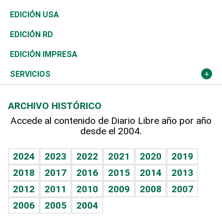
Reportajes
África
Vivienda
Buena Vida
Ciclismo
En Directo
Tecnología
Economía
EDICIÓN USA
Ocenanía
Telecom.
Sociales
Tenis
El Espía
Historia
Revista
EDICIÓN RD
Caribe
Global y variable
Novedades
Olimpismo
Noticiero Poteleche
Martes de tecnología
Deportes
EDICIÓN IMPRESA
Resto del mundo
Economía personal
Podcast Arte Libre
Más deportes
Columnistas
Cambio climático
Opinión
SERVICIOS
Macroeconomía
Mi mascota
Resultados deportivos
Lecturas
Planeta
Efemérides
ARCHIVO HISTÓRICO
Hablando con el pediatra
Línea de hit
Más firmas
Hecho en casa
Cumpleaños
Accede al contenido de Diario Libre año por año
desde el 2004.
Diario de nutrición
BRV
Mundo gamer
RSS
Vida y familia
TBT Deportivo
Guía del dinero
Horóscopos
2024
2023
2022
2021
2020
2019
Eñe
2018
2017
2016
2015
2014
2013
Crucigramas
2012
2011
2010
2009
2008
2007
Celebrando la vida
2006
2005
2004
Sin complejos