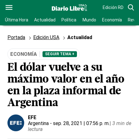
Edición RD
Última Hora
Actualidad
Política
Mundo
Economía
Revis
Portada
Edición USA
Actualidad
ECONOMÍA
SEGUIR TEMA +
El dólar vuelve a su
máximo valor en el año
en la plaza informal de
Argentina
EFE
Argentina
- sep. 28, 2021 | 07:56 p. m.
|
3 min de
lectura