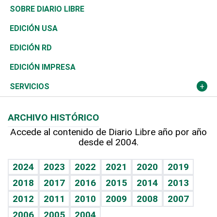
José Boquete
Asia
Consumo
Belleza
Golf
De buena tinta
Clima
Mundo
SOBRE DIARIO LIBRE
Reportajes
África
Vivienda
Buena Vida
Ciclismo
En Directo
Tecnología
Economía
EDICIÓN USA
Ocenanía
Telecom.
Sociales
Tenis
El Espía
Historia
Revista
EDICIÓN RD
Caribe
Global y variable
Novedades
Olimpismo
Noticiero Poteleche
Martes de tecnología
Deportes
EDICIÓN IMPRESA
Resto del mundo
Economía personal
Podcast Arte Libre
Más deportes
Columnistas
Cambio climático
Opinión
SERVICIOS
Macroeconomía
Mi mascota
Resultados deportivos
Lecturas
Planeta
Efemérides
ARCHIVO HISTÓRICO
Hablando con el pediatra
Línea de hit
Más firmas
Hecho en casa
Cumpleaños
Accede al contenido de Diario Libre año por año
desde el 2004.
Diario de nutrición
BRV
Mundo gamer
RSS
Vida y familia
TBT Deportivo
Guía del dinero
Horóscopos
2024
2023
2022
2021
2020
2019
Eñe
2018
2017
2016
2015
2014
2013
Crucigramas
2012
2011
2010
2009
2008
2007
Celebrando la vida
2006
2005
2004