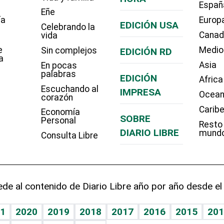
Españ
Eñe
ía
Europ
EDICIÓN USA
Celebrando la
Cana
vida
e
Medio
Sin complejos
EDICIÓN RD
a
Asia
En pocas
palabras
EDICIÓN
Africa
Escuchando al
IMPRESA
Ocean
corazón
Carib
Economía
SOBRE
Personal
Resto
DIARIO LIBRE
mund
Consulta Libre
de al contenido de Diario Libre año por año desde el
1
2020
2019
2018
2017
2016
2015
201