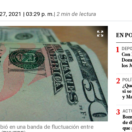
27, 2021 | 03:29 p. m.
|
2 min de lectura
EN P
DEP
Con 
Domi
los 
POLÍ
¿Qué
si s
y Ma
ACT
Bomb
de d
ió en una banda de fluctuación entre
que 