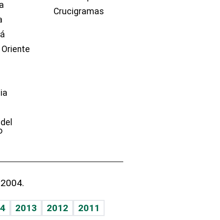
a
Crucigramas
a
dá
 Oriente
ia
e
 del
o
 2004.
4
2013
2012
2011