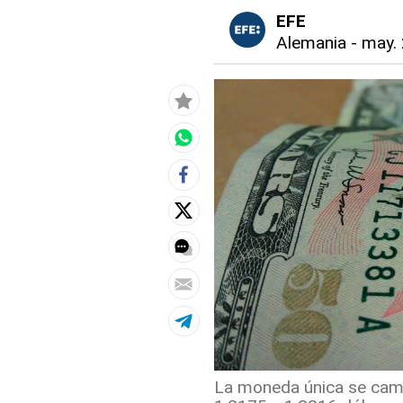
EFE
Alemania
-
may. 
La moneda única se camb