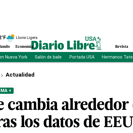
2
°F
Lluvia Ligera
undo
Economía
Revista
en Nueva York
Salón de baile
Portada USA
Hermanos Tate
Actualidad
EMA +
e cambia alrededor 
ras los datos de EE