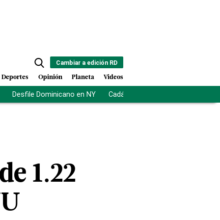
Cambiar a edición RD
Deportes
Opinión
Planeta
Videos
Desfile Dominicano en NY
Cadáveres en Chicago
Centro d
de 1.22
UU