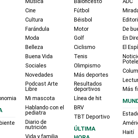
Música
Baloncesto
ADC
Cine
Fútbol
Mirada
Cultura
Béisbol
Editor
Farándula
Motor
De bue
Moda
Golf
En Dir
Belleza
Ciclismo
El Esp
Buena Vida
Tenis
Notici
Potel
Sociales
Olimpismo
Colum
Novedades
Más deportes
Lectu
Podcast Arte
Resultados
Libre
deportivos
Más f
onomia
Mi mascota
Línea de hit
MUN
Hablando con el
BRV
A
pediatra
Estad
TBT Deportivo
Diario de
biente
Améri
nutrición
ÚLTIMA
Haití
Vida y familia
HORA