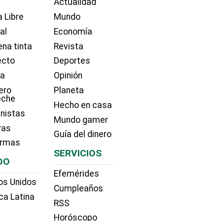
Actualidad
 Libre
Mundo
ial
Economía
na tinta
Revista
ecto
Deportes
ía
Opinión
ero
Planeta
eche
Hecho en casa
nistas
Mundo gamer
ras
Guía del dinero
irmas
SERVICIOS
DO
Efemérides
os Unidos
Cumpleaños
ca Latina
RSS
Horóscopo