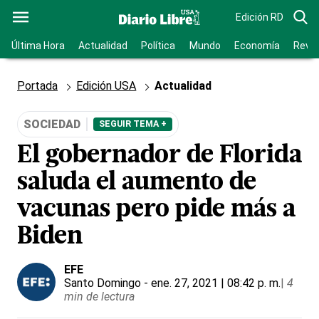
Edición RD
Última Hora
Actualidad
Política
Mundo
Economía
Revis
Portada
Edición USA
Actualidad
SOCIEDAD
SEGUIR TEMA +
El gobernador de Florida
saluda el aumento de
vacunas pero pide más a
Biden
EFE
Santo Domingo
- ene. 27, 2021 | 08:42 p. m.
|
4
min de lectura