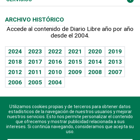
Macroeconomía
Mi mascota
Resultados deportivos
Columnistas
Planeta
Efemérides
ARCHIVO HISTÓRICO
Hablando con el pediatra
Línea de hit
Lecturas
Hecho en casa
Cumpleaños
Accede al contenido de Diario Libre año por año
desde el 2004.
Diario de nutrición
BRV
Más firmas
Mundo gamer
RSS
Vida y familia
TBT Deportivo
Guía del dinero
Horóscopos
2024
2023
2022
2021
2020
2019
Eñe
2018
2017
2016
2015
2014
2013
Juegos
2012
2011
2010
2009
2008
2007
Celebrando la vida
2006
2005
2004
Sin complejos
En pocas palabras
Utilizamos cookies propias y de terceros para obtener datos
Descarga nuestras aplicaciones para Android, iOS y
Escuchando al corazón
estadísticos de la navegación de nuestros usuarios y mejorar
sistema Huawei.
nuestros servicios. Esto nos permite personalizar el contenido
que ofrecemos y mostrar publicidad relacionada a sus
Economía Personal
intereses. Si continúa navegando, consideramos que acepta su
uso.
Consulta Libre