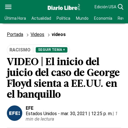
Edición USA
Última Hora
Actualidad
Política
Mundo
Economía
Revis
Portada
Videos
videos
RACISMO
SEGUIR TEMA +
VIDEO | El inicio del
juicio del caso de George
Floyd sienta a EE.UU. en
el banquillo
EFE
Estados Unidos
- mar. 30, 2021 | 12:25 p. m.
|
1
min de lectura