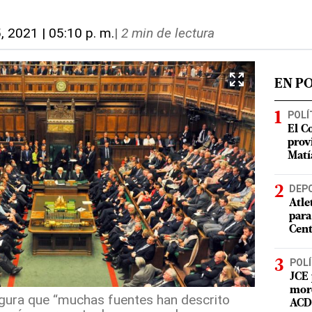
5, 2021 | 05:10 p. m.
|
2 min de lectura
EN P
POLÍ
El C
prov
Matí
DEP
Atle
para
Cent
POLÍ
JCE 
mord
gura que “muchas fuentes han descrito
ACD 