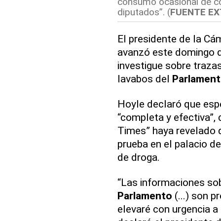
consumo ocasional de co
diputados”. (
FUENTE E
El presidente de la Cá
avanzó este domingo qu
investigue sobre traza
lavabos del
Parlamen
Hoyle declaró que espe
“completa y efectiva”,
Times” haya revelado 
prueba en el palacio d
de droga.
“Las informaciones sob
Parlamento
(...) son 
elevaré con urgencia a