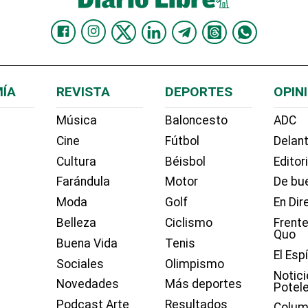
ÍA
REVISTA
DEPORTES
OPIN
Música
Baloncesto
ADC
Cine
Fútbol
Delant
Cultura
Béisbol
Editor
Farándula
Motor
De bue
Moda
Golf
En Dir
Belleza
Ciclismo
Frente
Quo
Buena Vida
Tenis
El Esp
Sociales
Olimpismo
Notici
Novedades
Más deportes
Potel
Podcast Arte
Resultados
Colum