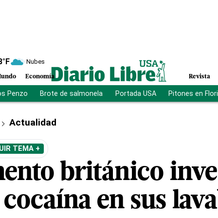
8
°F
Nubes
undo
Economía
Revista
os Penzo
Brote de salmonela
Portada USA
Pitones en Flor
Actualidad
UIR TEMA +
ento británico inve
 cocaína en sus lav