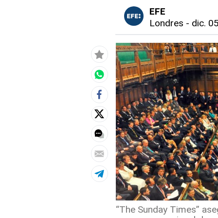
EFE
Londres
-
dic. 0
“The Sunday Times” ase