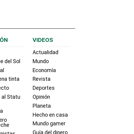
IÓN
VIDEOS
Actualidad
e del Sol
Mundo
ial
Economía
na tinta
Revista
ecto
Deportes
 al Statu
Opinión
Planeta
ía
Hecho en casa
ero
Mundo gamer
eche
Guía del dinero
nistas