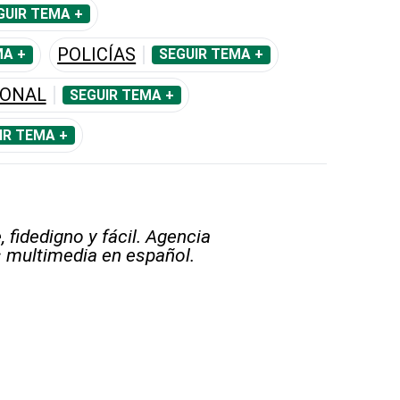
GUIR TEMA +
POLICÍAS
MA +
SEGUIR TEMA +
IONAL
SEGUIR TEMA +
IR TEMA +
 fidedigno y fácil. Agencia
s multimedia en español.