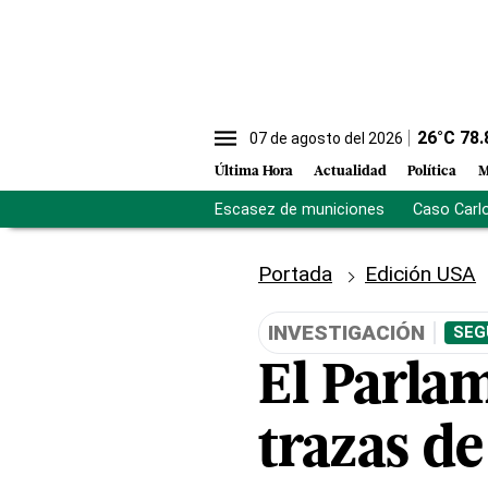
26
°C
78.
07 de agosto del 2026
Última Hora
Actualidad
Política
M
Escasez de municiones
Caso Carl
Portada
Edición USA
INVESTIGACIÓN
SEG
El Parlam
trazas de