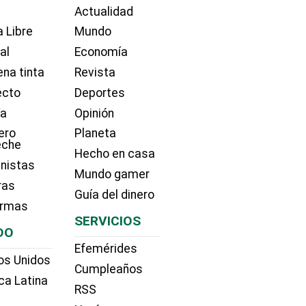
Actualidad
 Libre
Mundo
ial
Economía
na tinta
Revista
ecto
Deportes
ía
Opinión
ero
Planeta
eche
Hecho en casa
nistas
Mundo gamer
ras
Guía del dinero
irmas
SERVICIOS
DO
Efemérides
os Unidos
Cumpleaños
ca Latina
RSS