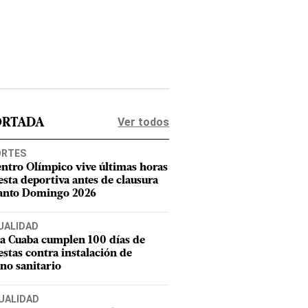
Ver todos
ORTADA
ORTES
entro Olímpico vive últimas horas
iesta deportiva antes de clausura
anto Domingo 2026
UALIDAD
a Cuaba cumplen 100 días de
estas contra instalación de
eno sanitario
UALIDAD