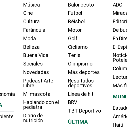
Música
Baloncesto
ADC
Cine
Fútbol
Mirada
Cultura
Béisbol
Editor
Farándula
Motor
De bue
Moda
Golf
En Dir
Belleza
Ciclismo
El Esp
Buena Vida
Tenis
Notici
Potel
Sociales
Olimpismo
Colum
Novedades
Más deportes
Lectu
Podcast Arte
Resultados
Libre
deportivos
Más f
onomia
Mi mascota
Línea de hit
MUN
Hablando con el
BRV
A
pediatra
Estad
TBT Deportivo
Diario de
biente
Améri
nutrición
ÚLTIMA
Haití