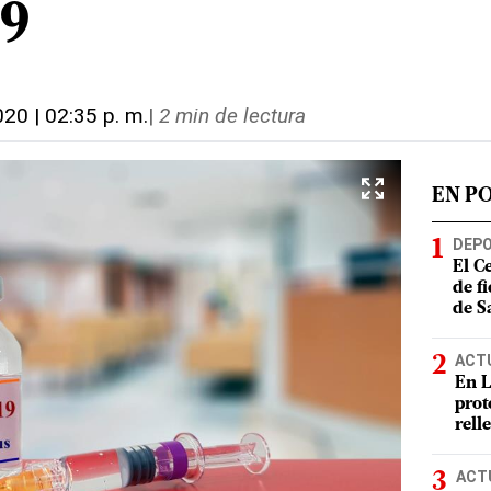
9
2020 | 02:35 p. m.
|
2 min de lectura
EN P
DEP
El C
de f
de S
ACT
En L
prot
rell
ACT