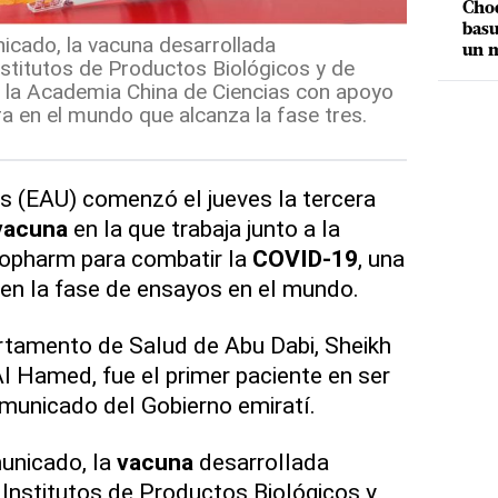
Choq
basu
icado, la vacuna desarrollada
un m
stitutos de Productos Biológicos y de
r la Academia China de Ciencias con apoyo
ra en el mundo que alcanza la fase tres.
s (EAU) comenzó el jueves la tercera
vacuna
en la que trabaja junto a la
nopharm para combatir la
COVID-19
, una
en la fase de ensayos en el mundo.
rtamento de Salud de Abu Dabi, Sheikh
 Hamed, fue el primer paciente en ser
municado del Gobierno emiratí.
unicado, la
vacuna
desarrollada
Institutos de Productos Biológicos y