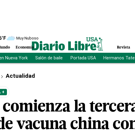
6
°F
Muy Nuboso
undo
Economía
Revista
en Nueva York
Salón de baile
Portada USA
Hermanos Tate
Actualidad
 +
comienza la tercera
de vacuna china co