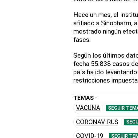
Hace un mes, el Instit
afiliado a Sinopharm, 
mostrado ningún efect
fases.
Según los últimos dato
fecha 55.838 casos d
país ha ido levantando
restricciones impuestas
TEMAS -
VACUNA
SEGUIR TEM
CORONAVIRUS
SEGU
COVID-19
SEGUIR TE