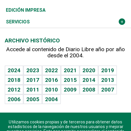
Caribe
Global y variable
Novedades
Olimpismo
Noticiero Poteleche
Martes de tecnología
Deportes
EDICIÓN IMPRESA
Resto del mundo
Economía personal
Podcast Arte Libre
Más deportes
Columnistas
Cambio climático
Opinión
SERVICIOS
Macroeconomía
Mi mascota
Resultados deportivos
Lecturas
Planeta
Efemérides
ARCHIVO HISTÓRICO
Hablando con el pediatra
Línea de hit
Más firmas
Hecho en casa
Cumpleaños
Accede al contenido de Diario Libre año por año
desde el 2004.
Diario de nutrición
BRV
Mundo gamer
RSS
Vida y familia
TBT Deportivo
Guía del dinero
Horóscopos
2024
2023
2022
2021
2020
2019
Eñe
2018
2017
2016
2015
2014
2013
Crucigramas
2012
2011
2010
2009
2008
2007
Celebrando la vida
2006
2005
2004
Sin complejos
En pocas palabras
Utilizamos cookies propias y de terceros para obtener datos
Descarga nuestras aplicaciones para Android, iOS y
Escuchando al corazón
estadísticos de la navegación de nuestros usuarios y mejorar
sistema Huawei.