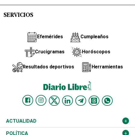
SERVICIOS
Efemérides
Cumpleaños
Crucigramas
Horóscopos
Resultados deportivos
Herramientas
ACTUALIDAD
Nacional
POLÍTICA