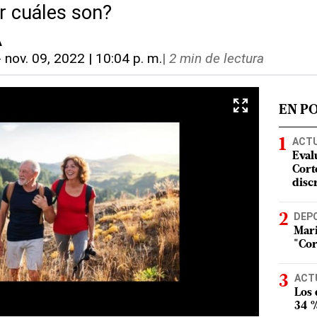
r cuáles son?
A
-
nov. 09, 2022 | 10:04 p. m.
|
2 min de lectura
EN P
ACT
Eval
Corte
disc
DEP
Mari
"Cor
ACT
Los
34 %