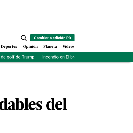
Cambiar a edición RD
Deportes
Opinión
Planeta
Videos
de golf de Trump
Incendio en El bronx
Muerte asistida en NY
dables del