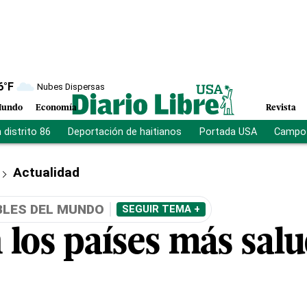
6
°F
Nubes Dispersas
undo
Economía
Revista
distrito 86
Deportación de haitianos
Portada USA
Campo 
Actualidad
BLES DEL MUNDO
SEGUIR TEMA +
 los países más salu