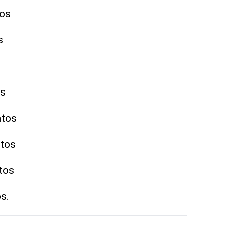
os
s
s
ntos
tos
tos
s.