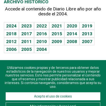
ARCHIVO HISTÓRICO
Hablando con el pediatra
Línea de hit
Más firmas
Hecho en casa
Cumpleaños
Accede al contenido de Diario Libre año por año
desde el 2004.
Diario de nutrición
BRV
Mundo gamer
RSS
Vida y familia
TBT Deportivo
Guía del dinero
Horóscopos
2024
2023
2022
2021
2020
2019
Eñe
2018
2017
2016
2015
2014
2013
Crucigramas
2012
2011
2010
2009
2008
2007
Celebrando la vida
2006
2005
2004
Sin complejos
En pocas palabras
Utilizamos cookies propias y de terceros para obtener datos
Descarga nuestras aplicaciones para Android, iOS y
Escuchando al corazón
estadísticos de la navegación de nuestros usuarios y mejorar
sistema Huawei.
nuestros servicios. Esto nos permite personalizar el contenido
que ofrecemos y mostrar publicidad relacionada a sus
Economía Personal
intereses. Si continúa navegando, consideramos que acepta su
uso.
Consulta Libre
Acepto el uso de cookies
© 2021 Diario Libre, todos los derechos reservados.
Consulta el
Aviso Legal
. Ponte en
Contacto
con