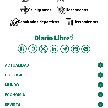
Crucigramas
Horóscopos
Resultados deportivos
Herramientas
ACTUALIDAD
Nacional
POLÍTICA
Ciudad
Partidos
MUNDO
Educación
JCE
Estados Unidos
ECONOMÍA
Salud
TSE
América Latina
Finanzas
REVISTA