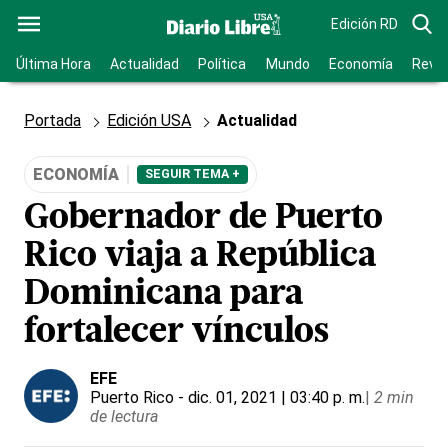
Edición RD
Última Hora
Actualidad
Política
Mundo
Economía
Revis
Portada
Edición USA
Actualidad
ECONOMÍA
SEGUIR TEMA +
Gobernador de Puerto
Rico viaja a República
Dominicana para
fortalecer vínculos
EFE
Puerto Rico
- dic. 01, 2021 | 03:40 p. m.
|
2 min
de lectura