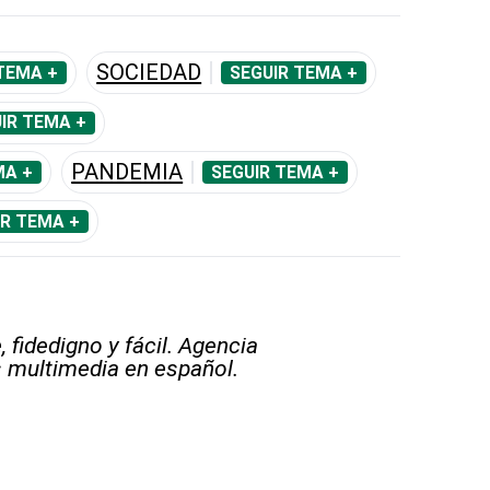
SOCIEDAD
TEMA +
SEGUIR TEMA +
IR TEMA +
PANDEMIA
MA +
SEGUIR TEMA +
IR TEMA +
 fidedigno y fácil. Agencia
s multimedia en español.