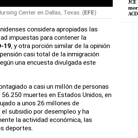
JCE 
mord
rsing Center en Dallas, Texas. (
EFE
)
ACD 
unidenses considera apropiadas las
idad impuestas para contener la
-19
, y otra porción similar de la opinión
pensión casi total de la inmigración
según una encuesta divulgada este
contagiado a casi un millón de personas
 56.250 muertes en Estados Unidos, en
jado a unos 26 millones de
r el subsidio por desempleo y ha
nte la actividad económica, las
os deportes.