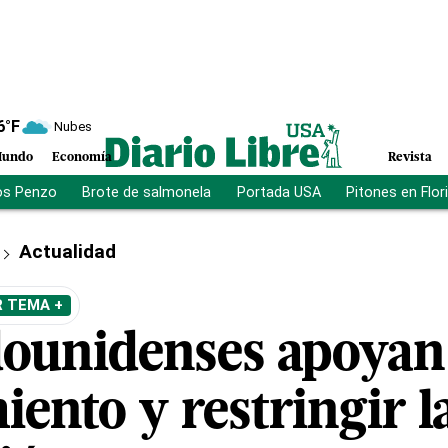
6
°F
Nubes
undo
Economía
Revista
os Penzo
Brote de salmonela
Portada USA
Pitones en Flor
Actualidad
R TEMA +
dounidenses apoyan
ento y restringir l