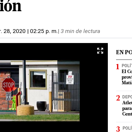
ión
r. 28, 2020 | 02:25 p. m.
|
3 min de lectura
EN P
POLÍ
El C
prov
Matí
DEP
Atle
para
Cent
POLÍ