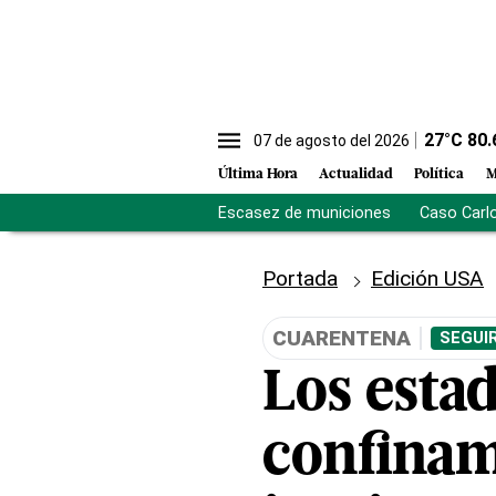
27
°C
80.
07 de agosto del 2026
Última Hora
Actualidad
Política
M
Escasez de municiones
Caso Carl
Portada
Edición USA
CUARENTENA
SEGUI
Los esta
confinami