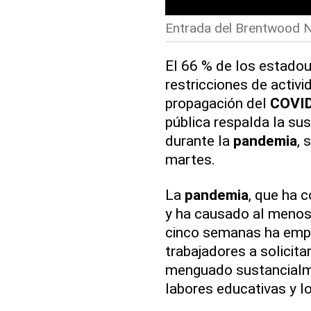
Entrada del Brentwood Nu
El 66 % de los estado
restricciones de activ
propagación del
COVID
pública respalda la sus
durante la
pandemia
, 
martes.
La
pandemia
, que ha 
y ha causado al menos
cinco semanas ha empu
trabajadores a solicita
menguado sustancialme
labores educativas y l