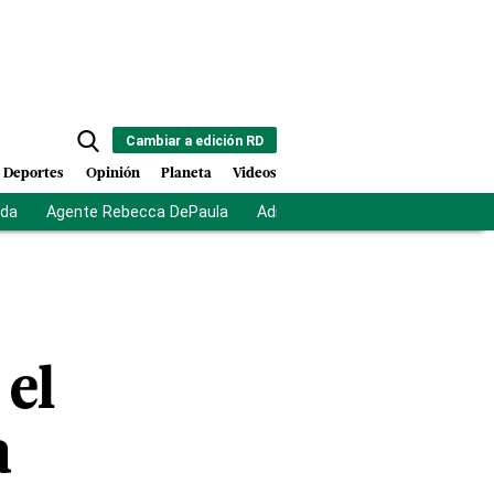
Cambiar a edición RD
Deportes
Opinión
Planeta
Videos
ida
Agente Rebecca DePaula
Adriano Espaillat
Multas a mi
 el
a