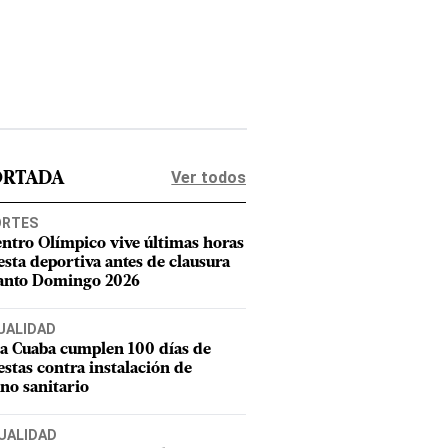
Ver todos
ORTADA
ORTES
entro Olímpico vive últimas horas
iesta deportiva antes de clausura
anto Domingo 2026
UALIDAD
a Cuaba cumplen 100 días de
estas contra instalación de
eno sanitario
UALIDAD