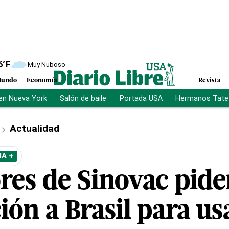
6
°F
Muy Nuboso
undo
Economía
Revista
en Nueva York
Salón de baile
Portada USA
Hermanos Tate
Actualidad
A +
res de Sinovac pid
ión a Brasil para u