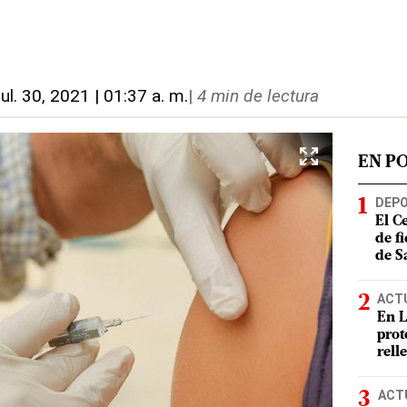
jul. 30, 2021 | 01:37 a. m.
|
4 min de lectura
EN P
DEP
El C
de f
de S
ACT
En L
prot
rell
ACT