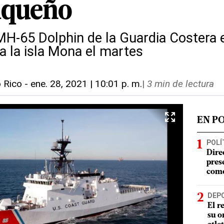
iqueño
MH-65 Dolphin de la Guardia Costera 
a la isla Mona el martes
o Rico
-
ene. 28, 2021 | 10:01 p. m.
|
3 min de lectura
EN P
POLÍ
Dire
pres
como
DEP
El r
su o