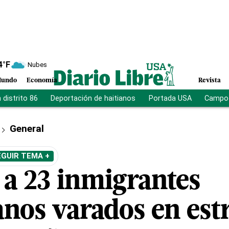
4
°F
Nubes
undo
Economía
Revista
distrito 86
Deportación de haitianos
Portada USA
Campo 
General
EGUIR TEMA +
 a 23 inmigrantes
nos varados en est