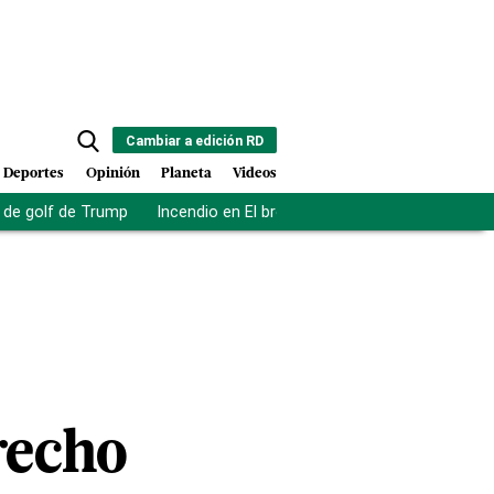
Cambiar a edición RD
Deportes
Opinión
Planeta
Videos
de golf de Trump
Incendio en El bronx
Muerte asistida en NY
recho