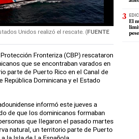
atle
EDIC
El n
limi
tados Unidos realizó el rescate. (
FUENTE
pese
Protección Fronteriza (CBP) rescataron
nicanos que se encontraban varados en
orio parte de Puerto Rico en el Canal de
e República Dominicana y el Estado
adounidense informó este jueves a
do de que los dominicanos formaban
 personas que llegaron el pasado martes
rva natural, un territorio parte de Puerto
a la Isla de La Española.