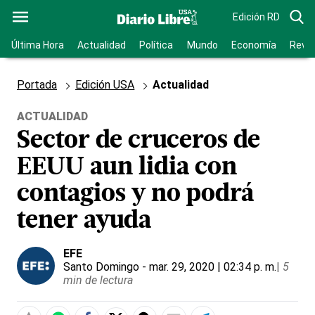
Edición RD
Última Hora
Actualidad
Política
Mundo
Economía
Revis
Portada
Edición USA
Actualidad
ACTUALIDAD
Sector de cruceros de
EEUU aun lidia con
contagios y no podrá
tener ayuda
EFE
Santo Domingo
- mar. 29, 2020 | 02:34 p. m.
|
5
min de lectura