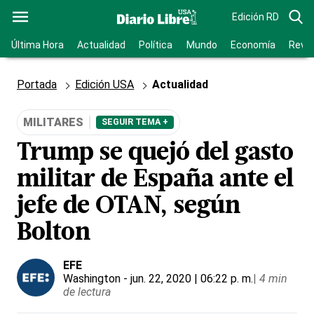
Edición RD
Última Hora
Actualidad
Política
Mundo
Economía
Revis
Portada
Edición USA
Actualidad
MILITARES
SEGUIR TEMA +
Trump se quejó del gasto
militar de España ante el
jefe de OTAN, según
Bolton
EFE
Washington
- jun. 22, 2020 | 06:22 p. m.
|
4 min
de lectura