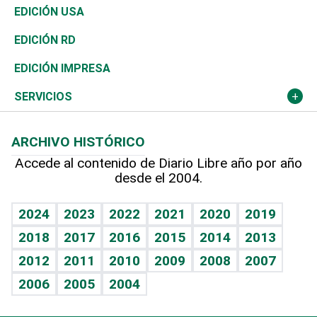
Reportajes
África
Vivienda
Buena Vida
Ciclismo
En Directo
Tecnología
Economía
EDICIÓN USA
Ocenanía
Telecom.
Sociales
Tenis
El Espía
Historia
Revista
EDICIÓN RD
Caribe
Global y variable
Novedades
Olimpismo
Noticiero Poteleche
Martes de tecnología
Deportes
EDICIÓN IMPRESA
Resto del mundo
Economía personal
Podcast Arte Libre
Más deportes
Columnistas
Cambio climático
Opinión
SERVICIOS
Macroeconomía
Mi mascota
Resultados deportivos
Lecturas
Planeta
Efemérides
ARCHIVO HISTÓRICO
Hablando con el pediatra
Línea de hit
Más firmas
Hecho en casa
Cumpleaños
Accede al contenido de Diario Libre año por año
desde el 2004.
Diario de nutrición
BRV
Mundo gamer
RSS
Vida y familia
TBT Deportivo
Guía del dinero
Horóscopos
2024
2023
2022
2021
2020
2019
Eñe
2018
2017
2016
2015
2014
2013
Crucigramas
2012
2011
2010
2009
2008
2007
Celebrando la vida
2006
2005
2004
Sin complejos