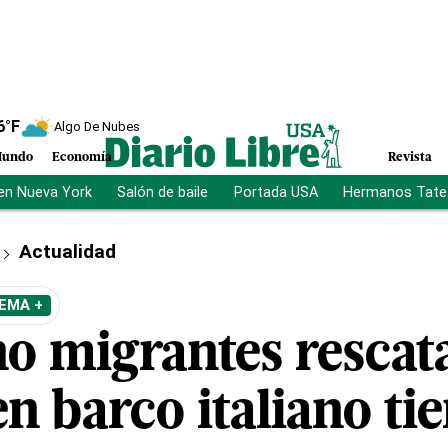
6
°F
Algo De Nubes
undo
Economía
Revista
en Nueva York
Salón de baile
Portada USA
Hermanos Tate
Actualidad
EMA +
ho migrantes rescat
en barco italiano ti