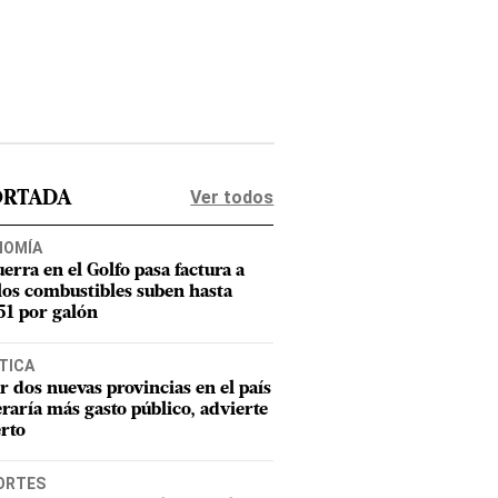
Ver todos
ORTADA
NOMÍA
uerra en el Golfo pasa factura a
los combustibles suben hasta
1 por galón
TICA
r dos nuevas provincias en el país
raría más gasto público, advierte
rto
ORTES