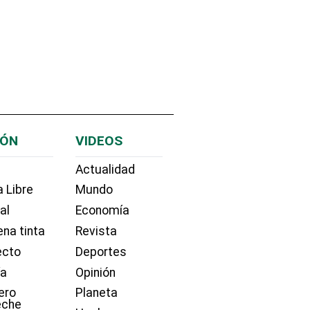
IÓN
VIDEOS
Actualidad
 Libre
Mundo
ial
Economía
na tinta
Revista
ecto
Deportes
ía
Opinión
ero
Planeta
eche