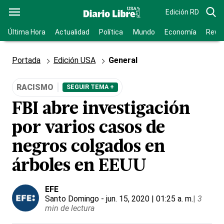
Edición RD
Última Hora
Actualidad
Política
Mundo
Economía
Revis
Portada
Edición USA
General
RACISMO
SEGUIR TEMA +
FBI abre investigación
por varios casos de
negros colgados en
árboles en EEUU
EFE
Santo Domingo
- jun. 15, 2020 | 01:25 a. m.
|
3
min de lectura