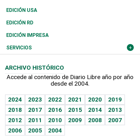
Reportajes
África
Vivienda
Buena Vida
Ciclismo
En Directo
Tecnología
Economía
EDICIÓN USA
Ocenanía
Telecom.
Sociales
Tenis
El Espía
Historia
Revista
EDICIÓN RD
Caribe
Global y variable
Novedades
Olimpismo
Noticiero Poteleche
Martes de tecnología
Deportes
EDICIÓN IMPRESA
Resto del mundo
Economía personal
Podcast Arte Libre
Más deportes
Columnistas
Cambio climático
Opinión
SERVICIOS
Macroeconomía
Mi mascota
Resultados deportivos
Lecturas
Planeta
Efemérides
ARCHIVO HISTÓRICO
Hablando con el pediatra
Línea de hit
Más firmas
Hecho en casa
Cumpleaños
Accede al contenido de Diario Libre año por año
desde el 2004.
Diario de nutrición
BRV
Mundo gamer
RSS
Vida y familia
TBT Deportivo
Guía del dinero
Horóscopos
2024
2023
2022
2021
2020
2019
Eñe
2018
2017
2016
2015
2014
2013
Crucigramas
2012
2011
2010
2009
2008
2007
Celebrando la vida
2006
2005
2004
Sin complejos